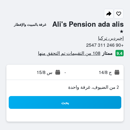
Ali's Pension ada alis
غرفة بالمبيت والإفطار
نجمة واحدة
إجيردير، تركيا
+90 246 311 2547
ممتاز
108 من التقييمات تم التحقق منها
9.4
ج 14/8
-
س 15/8
2 من الضيوف، غرفة واحدة
بحث