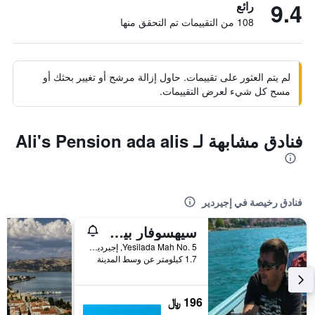
9.4
رائع
108 من التقييمات تم التحقق منها
لم يتم العثور على تقييمات. حاول إزالة مرشح أو تغيير بحثك أو
مسح كل شيء لعرض التقييمات.
فنادق مشابهة لـ Ali's Pension ada alis
فنادق رخيصة في إجيردير
سيهسوفار بيس بنسيون
Yesilada Mah No. 5, إجيردير, تركيا
1.7 كيلومتر عن وسط المدينة
196 ﷼