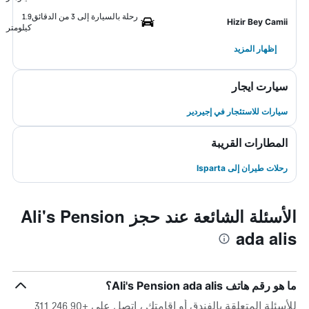
رحلة بالسيارة إلى 3 من الدقائق
1.9
Hizir Bey Camii
كيلومتر
إظهار المزيد
سيارت ايجار
سيارات للاستئجار في إجيردير
المطارات القريبة
رحلات طيران إلى Isparta
الأسئلة الشائعة عند حجز Ali's Pension
ada alis
ما هو رقم هاتف Ali's Pension ada alis؟
للأسئلة المتعلقة بالفندق أو إقامتك ، اتصل على +90 246 311