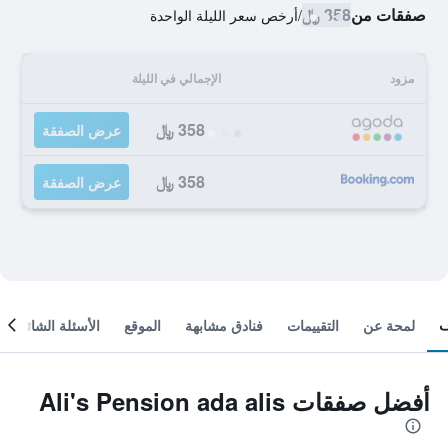
صفقات من
358 ﷼
/
أرخص سعر الليلة الواحدة
مزود
الإجمالي في الليلة
358 ﷼
عرض الصفقة
358 ﷼
عرض الصفقة
لمحة عن
التقييمات
فنادق مشابهة
الموقع
الأسئلة الشائعة
أفضل صفقات Ali's Pension ada alis