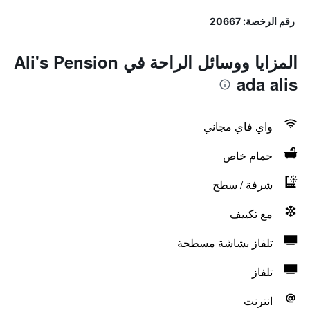
رقم الرخصة: 20667
المزايا ووسائل الراحة في Ali's Pension
ada alis
واي فاي مجاني
حمام خاص
شرفة / سطح
مع تكييف
تلفاز بشاشة مسطحة
تلفاز
انترنت