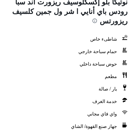
نوتيكا بلو إكسكلوسيف ريزورت آند سبا
رودس باي أنايي ا شر ول جمين كلسيف
ريزورتس
شاطىء خاص
حمام سباحة خارجي
حوض سباحة داخلي
مطعم
بار / صالة
خدمة الغرف
واي فاي مجاني
جهاز صنع القهوة/ الشاي