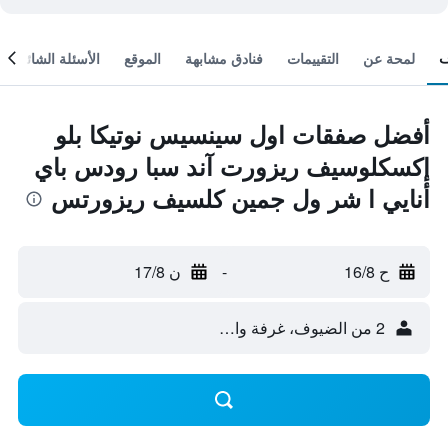
لمحة عن
التقييمات
فنادق مشابهة
الموقع
الأسئلة الشائعة
أفضل صفقات اول سينسيس نوتيكا بلو
إكسكلوسيف ريزورت آند سبا رودس باي
أنايي ا شر ول جمين كلسيف ريزورتس
ح 16/8
-
ن 17/8
2 من الضيوف، غرفة واحدة