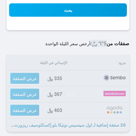
بحث
صفقات من
335 ﷼
/
أرخص سعر الليلة الواحدة
مزود
الإجمالي في الليلة
335 ﷼
عرض الصفقة
367 ﷼
عرض الصفقة
403 ﷼
عرض الصفقة
26 صفقة إضافية لـ اول سينسيس نوتيكا بلو إكسكلوسيف ريزورت آند سبا رودس باي أنايي ا شر ول جمين كلسيف ريزورتس