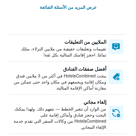
عرض المزيد من الأسئلة الشائعة
الملايين من التعليقات
تقييمات وتعليقات حقيقية من ملايين النزلاء، مثلك
تمامًا. احجز إقامتك المثالية بكل ثقة!
أفضل صفقات الفنادق
يبحث HotelsCombined في أكثر من 3 ملايين فندق
ومكان إقامة ويجمعهم في مكان واحد حتى تتمكن من
مقارنة أماكن الإقامة المثالية.
إلغاء مجاني
من الوارد أن تتغير الخطط — نتفهم ذلك. ولهذا يمكنك
البحث وحجز فنادق وأماكن إقامة على
HotelsCombined من وكالات السفر التي تقدم خدمة
الإلغاء المجاني