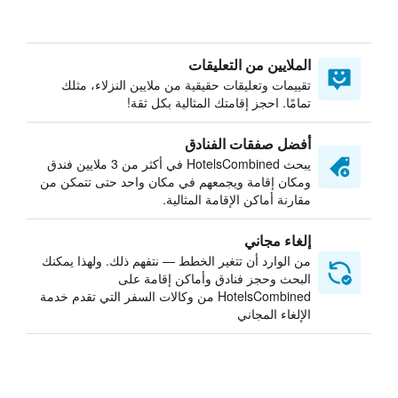
الملايين من التعليقات
تقييمات وتعليقات حقيقية من ملايين النزلاء، مثلك
تمامًا. احجز إقامتك المثالية بكل ثقة!
أفضل صفقات الفنادق
يبحث HotelsCombined في أكثر من 3 ملايين فندق
ومكان إقامة ويجمعهم في مكان واحد حتى تتمكن من
مقارنة أماكن الإقامة المثالية.
إلغاء مجاني
من الوارد أن تتغير الخطط — نتفهم ذلك. ولهذا يمكنك
البحث وحجز فنادق وأماكن إقامة على
HotelsCombined من وكالات السفر التي تقدم خدمة
الإلغاء المجاني