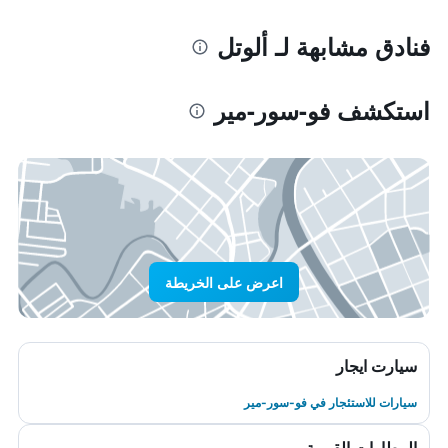
فنادق مشابهة لـ ألوتل
استكشف فو-سور-مير
اعرض على الخريطة
سيارت ايجار
سيارات للاستئجار في فو-سور-مير