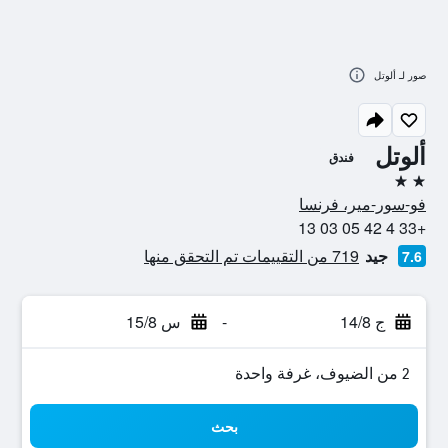
صور لـ ألوتل
ألوتل
فندق
2 نجمتين
فو-سور-مير، فرنسا
+33 4 42 05 03 13
جيد
719 من التقييمات تم التحقق منها
7.6
ج 14/8
-
س 15/8
2 من الضيوف، غرفة واحدة
بحث