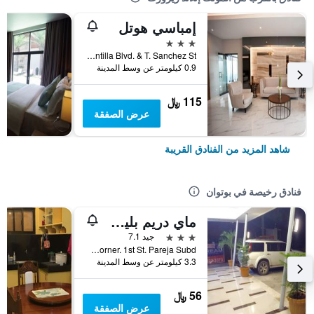
إمباسي هوتل
3 نجوم
Corner Montilla Blvd. & T. Sanchez St., بوتوان, الفلبين
0.9 كيلومتر عن وسط المدينة
115 ﷼
عرض الصفقة
شاهد المزيد من الفنادق القريبة
فنادق رخيصة في بوتوان
ماي دريم بليس هوتل - نير روبينسونز مول بوتوان
3 نجوم
جيد 7.1
Jc Aquino Corner. 1st St. Pareja Subd., بوتوان, الفلبين
3.3 كيلومتر عن وسط المدينة
56 ﷼
عرض الصفقة