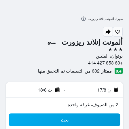
صور لـ ألمونت إنلاند ريزورت
ألمونت إنلاند ريزورت
منتجع
3 نجوم
بوتوان، الفلبين
+63 853 427 414
ممتاز
632 من التقييمات تم التحقق منها
8.4
ن 17/8
-
ث 18/8
2 من الضيوف، غرفة واحدة
بحث