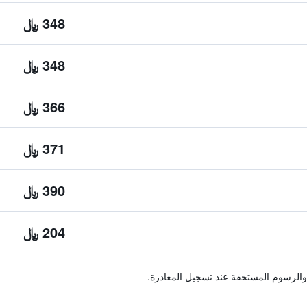
348 ﷼
348 ﷼
366 ﷼
371 ﷼
390 ﷼
204 ﷼
والرسوم المستحقة عند تسجيل المغادرة.