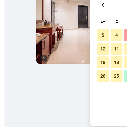
ج
س
5
4
12
11
1/4
آخر
19
18
26
25
ة