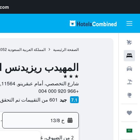
.com
رحلات طيران
الصفحة الرئيسية
المملكة العربية السعودية
,052
فنادق
المهيدب ريزيدنس التخصصي 
سيارات
3 نجوم
حزم العروض
شارع التخصصي، أمام عبقرينو, 11564, الرياض, منطقة الرياض, المملكة العربية السعودية
+966 920 000 004
استكشاف
جيد
601 من التقييمات تم التحقق منها
7.1
رحلات
خ 13/8
-
العَرَبِيَّة
2 من الضيوف، غرفة واحدة