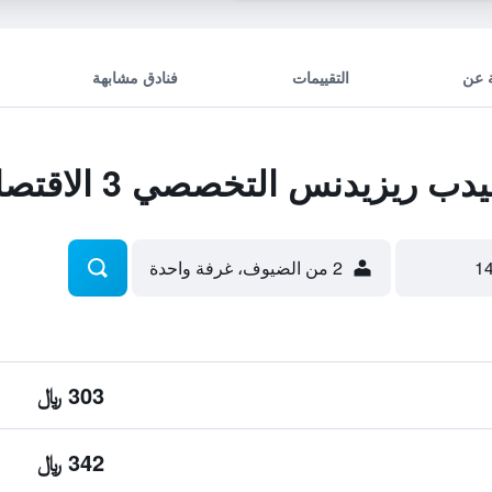
 عن
التقييمات
فنادق مشابهة
يزيدنس التخصصي 3 الاقتصادية
2 من الضيوف، غرفة واحدة
303 ﷼
342 ﷼