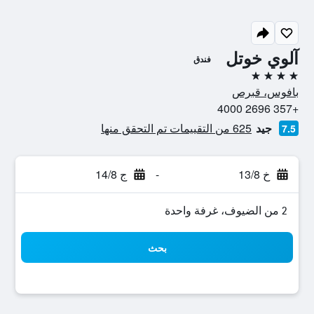
آلوي خوتل
فندق
4 نجوم
بافوس، قبرص
+357 2696 4000
جيد
625 من التقييمات تم التحقق منها
7.5
خ 13/8
-
ج 14/8
2 من الضيوف، غرفة واحدة
بحث