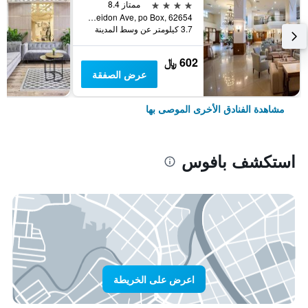
4 نجوم
ممتاز 8.4
Poseidon Ave, po Box, 62654, بافوس, قبرص
3.7 كيلومتر عن وسط المدينة
602 ﷼
عرض الصفقة
مشاهدة الفنادق الأخرى الموصى بها
استكشف بافوس
اعرض على الخريطة