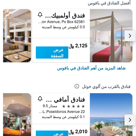
أفضل الفنادق في بافوس
فندق أولمبيك لاغون ريزورت بافوس
Poseidon Avenue, Po Box 62381, بافوس, قبرص
0.0 كيلومتر عن وسط المدينة
2,125 ﷼
عرض
الصفقة
شاهد المزيد من أهم الفنادق في بافوس
فنادق بالقرب من آلوي خوتل
فنادق أمافي ماد فور تو - بافوس
5 نجوم
ممتاز 9.5
Poseidonos Avenue 22, بافوس, قبرص
0.1 كيلومتر عن وسط المدينة
2,010 ﷼
عرض