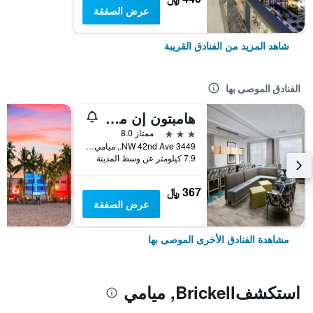
عرض الصفقة
شاهد المزيد من الفنادق القريبة
الفنادق الموصى بها
هامبتون إن ميامي - آيربورت إيست، إف إل
3 نجوم
ممتاز 8.0
3449 NW 42nd Ave., ميامي, FL, الولايات المتحدة الأميريكية
7.9 كيلومتر عن وسط المدينة
367 ﷼
عرض الصفقة
مشاهدة الفنادق الأخرى الموصى بها
استكشفBrickell, ميامي