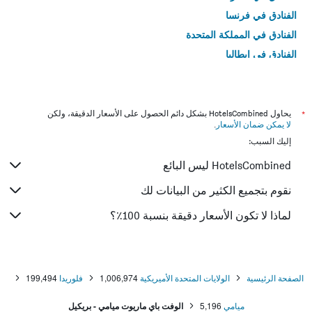
الفنادق في فرنسا
الفنادق في المملكة المتحدة
الفنادق في إيطاليا
الفنادق في تايلاند
*
يحاول HotelsCombined بشكل دائم الحصول على الأسعار الدقيقة، ولكن
لا يمكن ضمان الأسعار
.
إليك السبب:
HotelsCombined ليس البائع
نقوم بتجميع الكثير من البيانات لك
لماذا لا تكون الأسعار دقيقة بنسبة 100٪؟
الصفحة الرئيسية
الولايات المتحدة الأميريكية
1,006,974
فلوريدا
199,494
ميامي
5,196
الوفت باي ماريوت ميامي - بريكيل