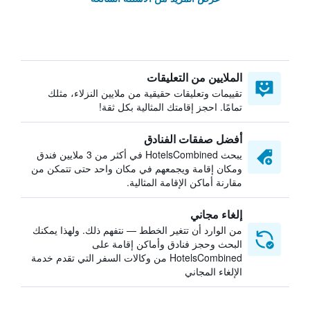
الملايين من التعليقات
تقييمات وتعليقات حقيقية من ملايين النزلاء، مثلك
تمامًا. احجز إقامتك المثالية بكل ثقة!
أفضل صفقات الفنادق
يبحث HotelsCombined في أكثر من 3 ملايين فندق
ومكان إقامة ويجمعهم في مكان واحد حتى تتمكن من
مقارنة أماكن الإقامة المثالية.
إلغاء مجاني
من الوارد أن تتغير الخطط — نتفهم ذلك. ولهذا يمكنك
البحث وحجز فنادق وأماكن إقامة على
HotelsCombined من وكالات السفر التي تقدم خدمة
الإلغاء المجاني