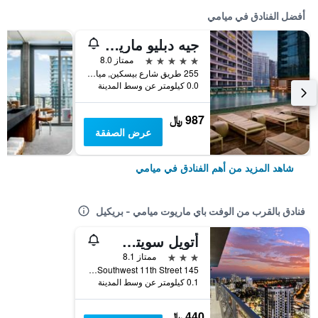
أفضل الفنادق في ميامي
جيه دبليو ماريوت ماركيز ميامي
5 نجوم
ممتاز 8.0
255 طريق شارع بيسكين, ميامي, FL, الولايات المتحدة الأميريكية
0.0 كيلومتر عن وسط المدينة
987 ﷼
عرض الصفقة
شاهد المزيد من أهم الفنادق في ميامي
فنادق بالقرب من الوفت باي ماريوت ميامي - بريكيل
أتويل سويتس ميامي بريكيل باي آيتش جي
3 نجوم
ممتاز 8.1
145 Southwest 11th Street, ميامي, FL, الولايات المتحدة الأميريكية
0.1 كيلومتر عن وسط المدينة
440 ﷼