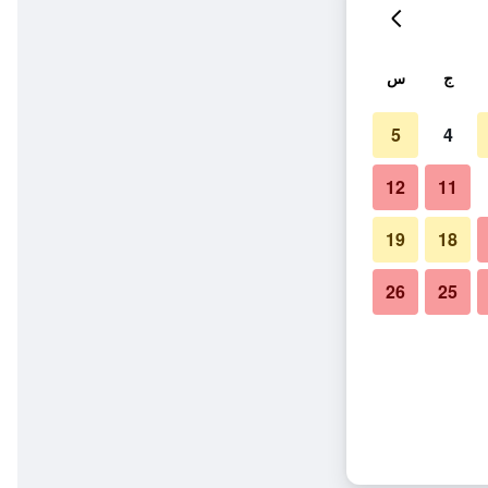
ج
س
5
4
12
11
19
18
26
25