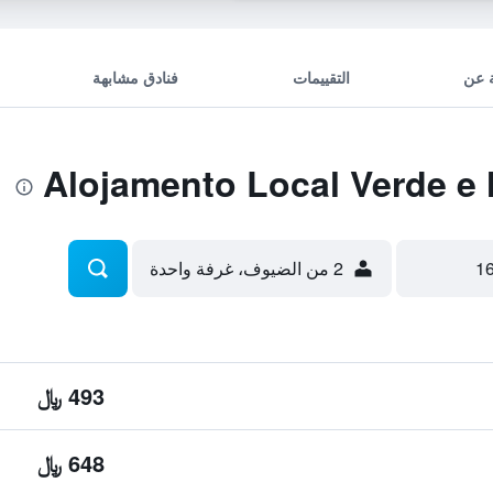
 عن
التقييمات
فنادق مشابهة
2 من الضيوف، غرفة واحدة
493 ﷼
648 ﷼