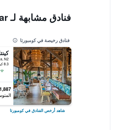
فنادق مشابهة لـ Alojamento Local Verde e Mar
فنادق رخيصة في كومبورتا
8.3 كيلومتر عن وسط المدينة
1,887 ﷼
المتوس
شاهد أرخص الفنادق في كومبورتا