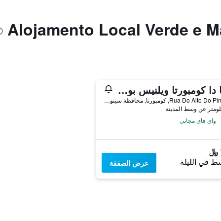
كينتا دا كومبورتا ويلنيس بوتيك ريزورت
Rua Do Alto Do Pina, N2, كومبورتا, محافظة سيتوبال, البرتغال
واي فاي مجاني
ط في الليلة
عرض الصفقة