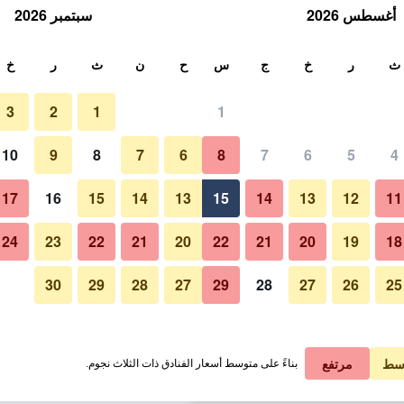
أغسطس 2026
سبتمبر 2026
ث
ث
ر
خ
ج
س
ح
ن
ث
ر
خ
3
2
1
1
لة الواحدة
10
9
8
7
6
8
7
6
5
4
لي في الليلة
17
16
15
14
13
15
14
13
12
11
 ﷼
عرض الصفقة
24
23
22
21
20
22
21
20
19
18
30
29
28
27
29
28
27
26
25
 ﷼
عرض الصفقة
 ﷼
عرض الصفقة
سط
مرتفع
بناءً على متوسط أسعار الفنادق ذات الثلاث نجوم.