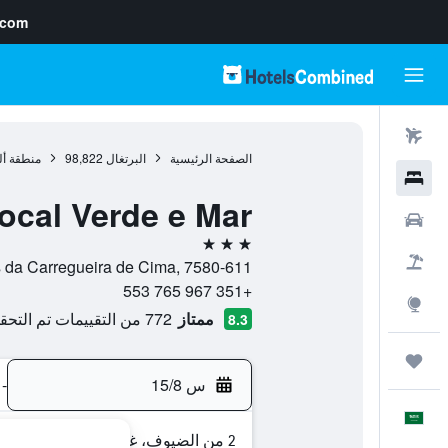
.com
رحلات طيران
الصفحة الرئيسية
البرتغال
98,822
منطقة أل
فنادق
ocal Verde e Mar
سيارات
3 نجوم
حزم العروض
os, LT 121 - Brejos da Carregueira de Cima, 7580-611
+351 967 765 553
استكشاف
ممتاز
772 من التقييمات تم التحقق منها
8.3
رحلات
س 15/8
-
العَرَبِيَّة
2 من الضيوف، غرفة واحدة