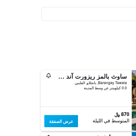
ساوث بالمز ريزورت آند سبا بانغلاو - إم جاليري كوليكشن
Barangay Tawala, بانجلاو, الفلبين
0.0 كيلومتر عن وسط المدينة
870 ﷼
المتوسط في الليلة
عرض الصفقة