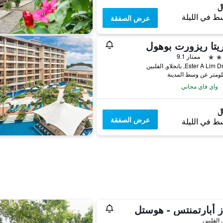
ط في الليلة
عرض الصفقة
يتا ريزورت بوهول
ممتاز 9.1
Ester A L, بانجلاو, الفلبين
واي فاي مجاني
عرض الصفقة
ط في الليلة
ز أبارتمنتس - هوستل
, الفلبين