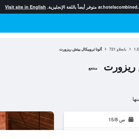
ar.hotelscombined
متوفر أيضاً باللغة الإنجليزية.
Visit site in English
1,
بانجلاو
721
ألونا تروبيكال بيتش ريزورت
ش ريزورت
منتجع
س 15/8