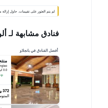
لم يتم العثور على تقييمات. حاول إزال
فنادق مشابهة لـ أل
أفضل الفنادق في بانجلاو
منتج
Panglao, بانجلاو,
0.0 كيلومتر عن وسط المدينة
372 ﷼
المتوس