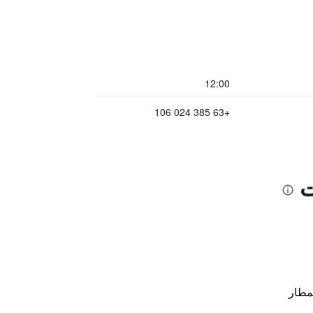
12:00
+63 385 024 106
ت
مطار