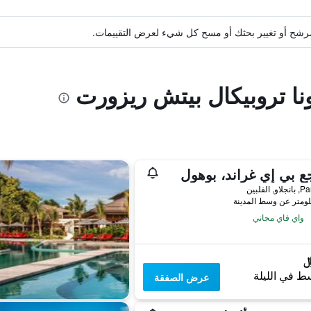
ة مرشح أو تغيير بحثك أو مسح كل شيء لعرض التقييمات.
ونا تروبيكال بيتش ريزورت
ع بي إي غراند، بوهول
 الفلبين
واي فاي مجاني
ط في الليلة
عرض الصفقة