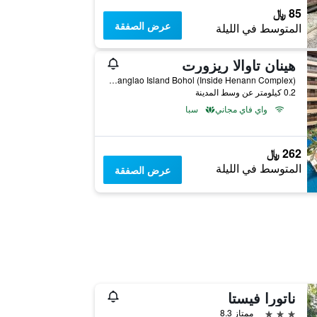
85 ﷼
عرض الصفقة
المتوسط في الليلة
هينان تاوالا ريزورت
Brgy. Tawala, Panglao Island Bohol (Inside Henann Complex), بانجلاو, الفلبين
0.2 كيلومتر عن وسط المدينة
واي فاي مجاني
سبا
262 ﷼
المتوسط في الليلة
عرض الصفقة
ناتورا فيستا
3 نجوم
ممتاز 8.3