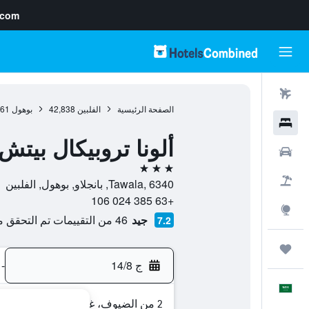
.com
رحلات طيران
الصفحة الرئيسية
الفلبين
42,838
بوهول
561
فنادق
ألونا تروبيكال بيت
سيارات
3 نجوم
حزم العروض
Tawala, 6340, بانجلاو, بوهول, الفلبين
+63 385 024 106
استكشاف
جيد
46 من التقييمات تم التحقق منها
7.2
رحلات
ج 14/8
-
العَرَبِيَّة
2 من الضيوف، غرفة واحدة