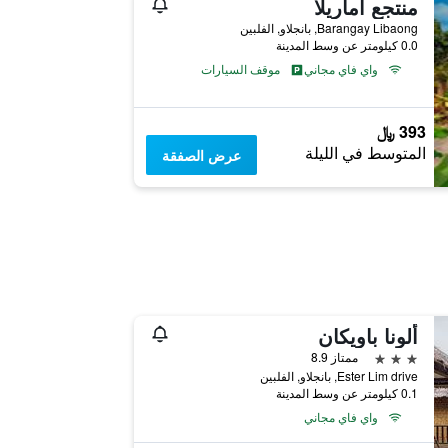
منتجع أماريلا
Barangay Libaong, بانجلاو, الفلبين
0.0 كيلومتر عن وسط المدينة
واي فاي مجاني
موقف السيارات
393 ﷼
المتوسط في الليلة
عرض الصفقة
ألونا باويكان
3 نجوم
ممتاز 8.9
Ester Lim drive, بانجلاو, الفلبين
0.1 كيلومتر عن وسط المدينة
واي فاي مجاني