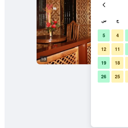
ج
س
5
4
12
11
1/3
مبنى
19
18
26
25