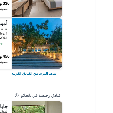
336 ﷼
المتوس
أمور
4 نجوم
im Drive, 1
0.1 كيلومتر عن وسط المدينة
456 ﷼
المتوس
شاهد المزيد من الفنادق القريبة
فنادق رخيصة في بانجلاو
جايا
بانجلاو