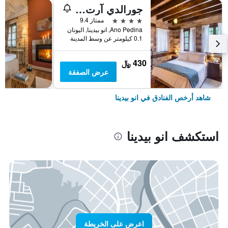
جورالدي آرت هوتل
4 نجوم
ممتاز 9.4
Ano Pedina, انو بيدينا, اليونان
0.1 كيلومتر عن وسط المدينة
430 ﷼
عرض الصفقة
شاهد أرخص الفنادق في انو بيدينا
استكشف انو بيدينا
اعرض على الخريطة