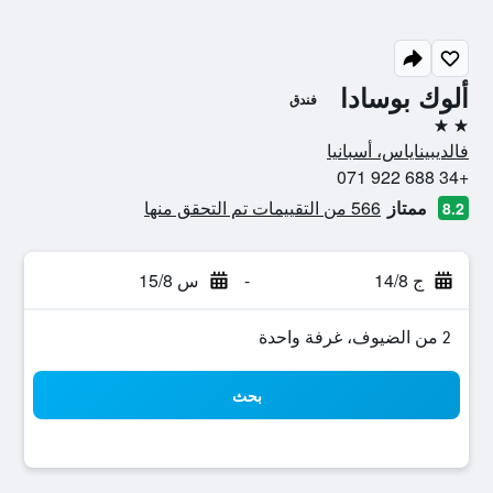
ألوك بوسادا
فندق
2 نجمتين
فالديبيناياس، أسبانيا
+34 688 922 071
ممتاز
566 من التقييمات تم التحقق منها
8.2
ج 14/8
-
س 15/8
2 من الضيوف، غرفة واحدة
بحث