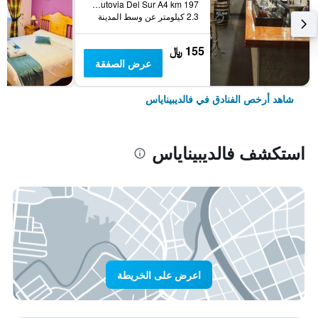
Autovia Del Sur A4 km 197, فالديبيناياس, مقاطعة ثيوداد ريال, أسبانيا
2.3 كيلومتر عن وسط المدينة
155 ﷼
عرض الصفقة
شاهد أرخص الفنادق في فالديبيناياس
استكشف فالديبيناياس
اعرض على الخريطة