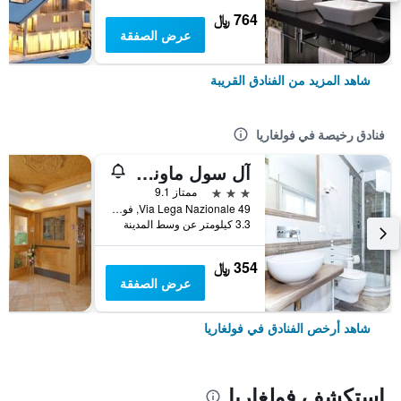
764 ﷼
عرض الصفقة
شاهد المزيد من الفنادق القريبة
فنادق رخيصة في فولغاريا
آل سول ماونتن شيك
3 نجوم
ممتاز 9.1
Via Lega Nazionale 49, فولغاريا, مقاطعة ترينتو, إيطاليا
3.3 كيلومتر عن وسط المدينة
354 ﷼
عرض الصفقة
شاهد أرخص الفنادق في فولغاريا
استكشف فولغاريا