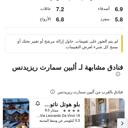
7.2
6.9
أصدقاء
عائلات
6.8
5.8
منفرد
الأزواج
لم يتم العثور على تقييمات. حاول إزالة مرشح أو تغيير بحثك أو
مسح كل شيء لعرض التقييمات.
فنادق مشابهة لـ ألبين سمارت ريزيدنس
فنادق بالقرب من ألبين سمارت ريزيدنس
بلو هوتل ناتورا آند سبا - لبالغيس فقط
4 نجوم
ممتاز 9.0
Via Leonardo Da Vinci 19, فولغاريا, مقاطعة ترينتو, إيطاليا
0.3 كيلومتر عن وسط المدينة