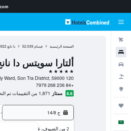
.com
رحلات طيران
الصفحة الرئيسية
فيتنام
52,039
دا نانغ
,922
فنادق
ألتارا سويتس دا نان
سيارات
5 نجوم
حزم العروض
120 Vo Nguyen Giap Street, Phuoc My Ward, Son Tra District, 59000, دا نانغ, مقاطعة دا نانغ, فيتنام
+84 236 268 7979
استكشاف
ممتاز
1,871 من التقييمات تم التحقق منها
8.6
رحلات
ج 14/8
-
العَرَبِيَّة
2 من الضيوف، غرفة واحدة