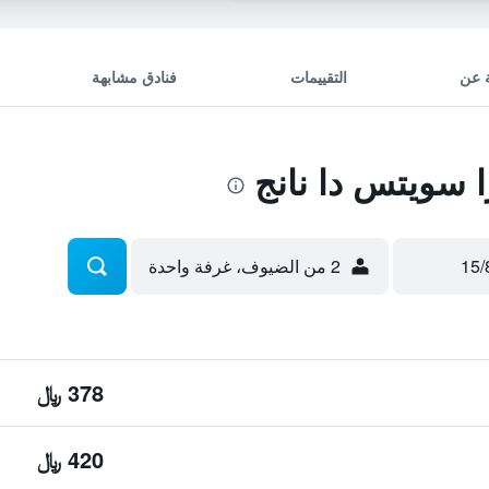
 عن
التقييمات
فنادق مشابهة
 سويتس دا نانج
2 من الضيوف، غرفة واحدة
378 ﷼
420 ﷼