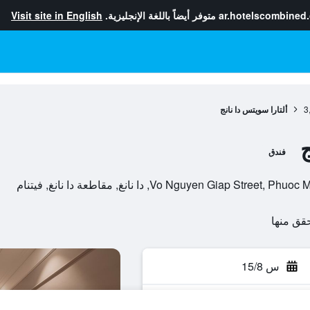
ar.hotelscombined
متوفر أيضاً باللغة الإنجليزية.
Visit site in English
3
ألتارا سويتس دا نانج
ج
فندق
س 15/8