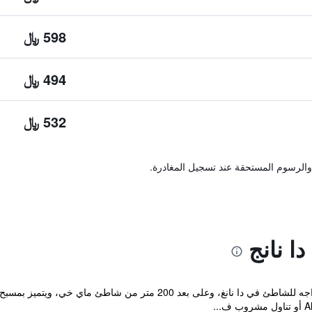
598 ﷼
494 ﷼
532 ﷼
والرسوم المستحقة عند تسجيل المغادرة.
ا نانج
يقع Altara Suites Da Nang by AHG المواجه للشاطئ في دا نانغ، وعلى ب