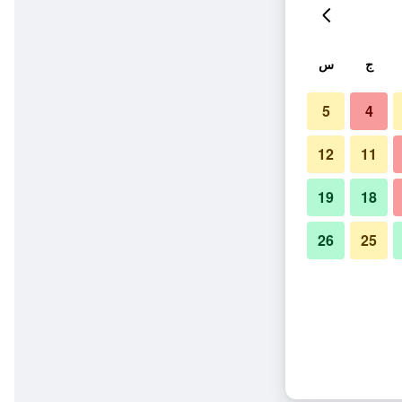
ج
س
5
4
12
11
19
18
26
25