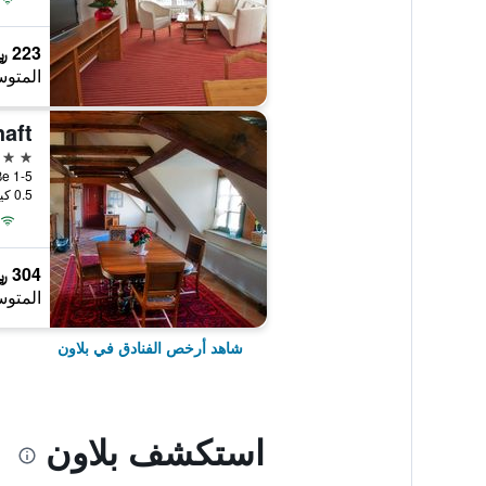
223 ﷼
المتوس
3 نجوم
obelstraße 1-5
0.5 كيلومتر عن وسط المدينة
304 ﷼
المتوس
شاهد أرخص الفنادق في بلاون
استكشف بلاون