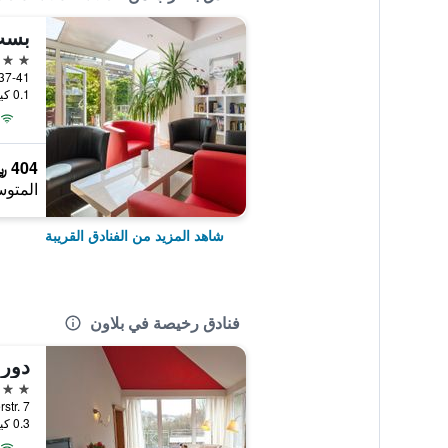
4 نجوم
traße 37-41
0.1 كيلومتر عن وسط المدينة
404 ﷼
المتوس
شاهد المزيد من الفنادق القريبة
فنادق رخيصة في بلاون
دورم
4 نجوم
Theaterstr. 7, بل
0.3 كيلومتر عن وسط المدينة