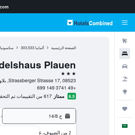
.com
رحلات طيران
الصفحة الرئيسية
ألمانيا
303,533
سكسونيا
فنادق
delshaus Plauen
سيارات
3 نجوم
حزم العروض
Strassberger Strasse 17, 08523, بلاون, سكسونيا, ألمانيا
+49 3741 149 699
استكشاف
ممتاز
617 من التقييمات تم التحقق منها
8.5
رحلات
ج 14/8
-
العَرَبِيَّة
2 من الضيوف، غرفة واحدة