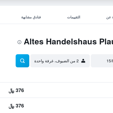
 عن
التقييمات
فنادق مشابهة
2 من الضيوف، غرفة واحدة
376 ﷼
376 ﷼