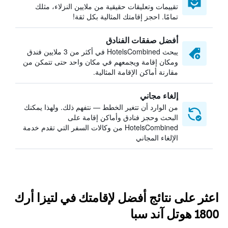
تقييمات وتعليقات حقيقية من ملايين النزلاء، مثلك
تمامًا. احجز إقامتك المثالية بكل ثقة!
أفضل صفقات الفنادق
يبحث HotelsCombined في أكثر من 3 ملايين فندق
ومكان إقامة ويجمعهم في مكان واحد حتى تتمكن من
مقارنة أماكن الإقامة المثالية.
إلغاء مجاني
من الوارد أن تتغير الخطط — نتفهم ذلك. ولهذا يمكنك
البحث وحجز فنادق وأماكن إقامة على
HotelsCombined من وكالات السفر التي تقدم خدمة
الإلغاء المجاني
اعثر على نتائج أفضل لإقامتك في لتيزا أرك
1800 هوتل آند سبا