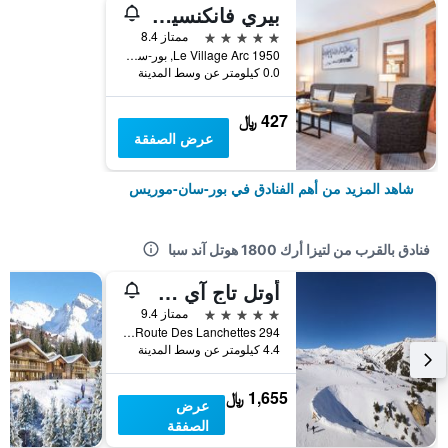
بيري فانكنسيز بريميام أرك 1950
5 نجوم
ممتاز 8.4
Le Village Arc 1950, بور-سان-موريس, إقايم سافوا, فرنسا
0.0 كيلومتر عن وسط المدينة
427 ﷼
عرض الصفقة
شاهد المزيد من أهم الفنادق في بور-سان-موريس
فنادق بالقرب من لتيزا أرك 1800 هوتل آند سبا
أوتل تاج آي ما باي ليس إتينسيل
5 نجوم
ممتاز 9.4
294 Route Des Lanchettes, بور-سان-موريس, إقايم سافوا, فرنسا
4.4 كيلومتر عن وسط المدينة
1,655 ﷼
عرض
الصفقة