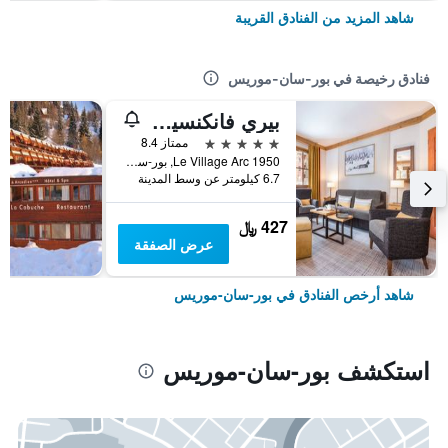
شاهد المزيد من الفنادق القريبة
فنادق رخيصة في بور-سان-موريس
بيري فانكنسيز بريميام أرك 1950
5 نجوم
ممتاز 8.4
Le Village Arc 1950, بور-سان-موريس, إقايم سافوا, فرنسا
6.7 كيلومتر عن وسط المدينة
427 ﷼
عرض الصفقة
شاهد أرخص الفنادق في بور-سان-موريس
استكشف بور-سان-موريس