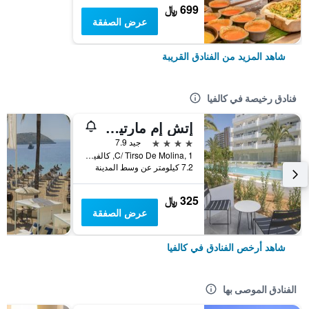
699 ﷼
عرض الصفقة
شاهد المزيد من الفنادق القريبة
فنادق رخيصة في كالفيا
إتش إم مارتينيك أبارتهوتل
4 نجوم
جيد 7.9
C/ Tirso De Molina, 1, كالفيا, مالوركا, أسبانيا
7.2 كيلومتر عن وسط المدينة
325 ﷼
عرض الصفقة
شاهد أرخص الفنادق في كالفيا
الفنادق الموصى بها