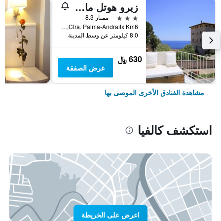
زيرو هوتل مالوركا
3 نجوم
ممتاز 8.3
Ctra. Palma-Andraitx Km6, كالفيا, مالوركا, أسبانيا
8.0 كيلومتر عن وسط المدينة
630 ﷼
عرض الصفقة
مشاهدة الفنادق الأخرى الموصى بها
استكشف كالفيا
اعرض على الخريطة