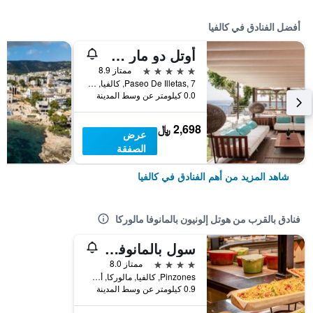
أفضل الفنادق في كالفيا
أوتل دو مار جران ميليا - ذا ليدينج هوتلز أوف ذا وورلد
5 نجوم
ممتاز 8.9
Paseo De Illetas, 7, كالفيا, مالوركا, أسبانيا
0.0 كيلومتر عن وسط المدينة
2,698 ﷼
عرض
الصفقة
شاهد المزيد من أهم الفنادق في كالفيا
فنادق بالقرب من هوتل إلونيون بالمانوفا مالوركا
سول بالمانوفا مالوركا
4 نجوم
ممتاز 8.0
Pinzones, كالفيا, مالوركا, أسبانيا
0.9 كيلومتر عن وسط المدينة