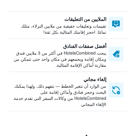
الملايين من التعليقات
تقييمات وتعليقات حقيقية من ملايين النزلاء، مثلك
تمامًا. احجز إقامتك المثالية بكل ثقة!
أفضل صفقات الفنادق
يبحث HotelsCombined في أكثر من 3 ملايين فندق
ومكان إقامة ويجمعهم في مكان واحد حتى تتمكن من
مقارنة أماكن الإقامة المثالية.
إلغاء مجاني
من الوارد أن تتغير الخطط — نتفهم ذلك. ولهذا يمكنك
البحث وحجز فنادق وأماكن إقامة على
HotelsCombined من وكالات السفر التي تقدم خدمة
الإلغاء المجاني