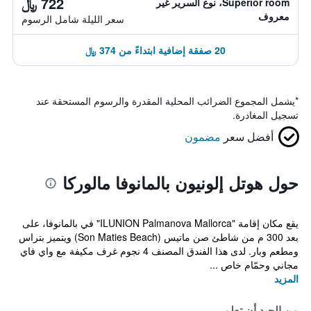
722 ﷼
Superior room، نوع السرير غير
معروف
سعر الليلة شامل الرسوم
20 صفقة إضافية ابتداءً من 374 ﷼
*
يشمل المجموع الضرائب المحلية المقدرة والرسوم المستحقة عند
تسجيل المغادرة.
أفضل سعر
مضمون
حول هوتل إلونيون بالمانوفا مالوركا
يقع مكان إقامة "ILUNION Palmanova Mallorca" في بالمانوفا، على
بعد 300 م من شاطئ صن ماتيس (Son Maties Beach) ويتميز بتراس
ومطعم وبار. لدى هذا الفندق المصنف 4 نجوم غرف مكيفة مع واي فاي
مجاني وحمّام خاص ...
المزيد
من الجيد أن تعلم