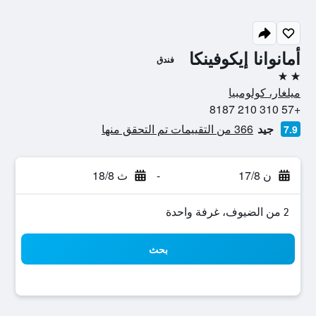
أمانوانا إيكوفينكا
فندق
2 نجمتين
ميلغار، كولومبيا
+57 310 210 8187
جيد
366 من التقييمات تم التحقق منها
7.9
ن 17/8
-
ث 18/8
2 من الضيوف، غرفة واحدة
بحث