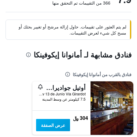
366 من التقييمات تم التحقق منها
لم يتم العثور على تقييمات. حاول إزالة مرشح أو تغيير بحثك أو
مسح كل شيء لعرض التقييمات.
فنادق مشابهة لـ أمانوانا إيكوفينكا
فنادق بالقرب من أمانوانا إيكوفينكا
أوتيل جواديرا ريزورت
Av 13 de Junio Vía Girardot, ميلغار, كولومبيا
7.5 كيلومتر عن وسط المدينة
304 ﷼
عرض الصفقة