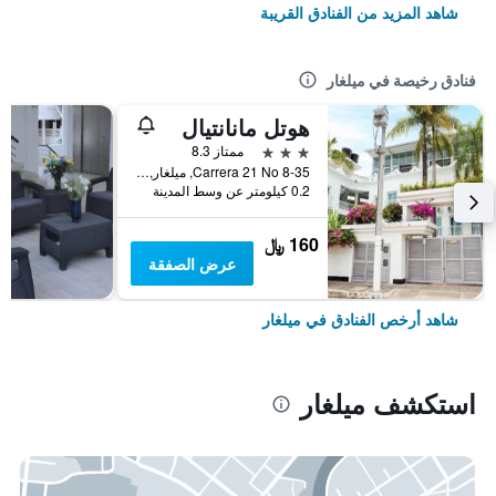
شاهد المزيد من الفنادق القريبة
فنادق رخيصة في ميلغار
هوتل مانانتيال
3 نجوم
ممتاز 8.3
Carrera 21 No 8-35, ميلغار, كولومبيا
0.2 كيلومتر عن وسط المدينة
160 ﷼
عرض الصفقة
شاهد أرخص الفنادق في ميلغار
استكشف ميلغار