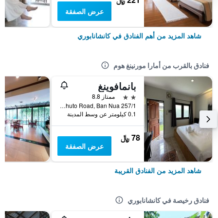
عرض الصفقة
شاهد المزيد من أهم الفنادق في كانشانابوري
فنادق بالقرب من أمارا مورنينغ هوم
بانمافوينغ
2 نجمتين
ممتاز 8.8
257/1 Sangchuto Road, Ban Nua, كانشانابوري, تايلاند
0.1 كيلومتر عن وسط المدينة
78 ﷼
عرض الصفقة
شاهد المزيد من الفنادق القريبة
فنادق رخيصة في كانشانابوري