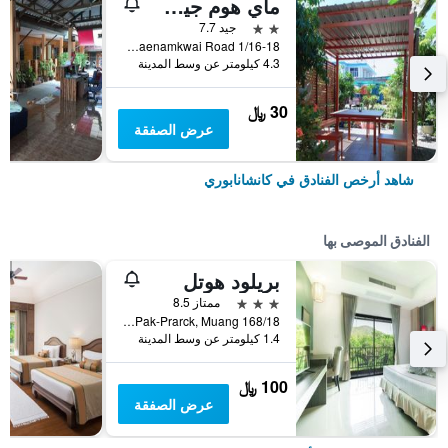
ماي هوم جيست هاوس
2 نجمتين
جيد 7.7
1/16-18 Maenamkwai Road, كانشانابوري, تايلاند
4.3 كيلومتر عن وسط المدينة
30 ﷼
عرض الصفقة
شاهد أرخص الفنادق في كانشانابوري
الفنادق الموصى بها
بريلود هوتل
3 نجوم
ممتاز 8.5
168/18 Moo 3, Pak-Prarck, Muang, كانشانابوري, تايلاند
1.4 كيلومتر عن وسط المدينة
100 ﷼
عرض الصفقة