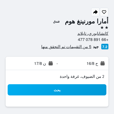
أمارا مورنينغ هوم
فندق
2 نجمتين
كانشانابوري، تايلاند
+66 891 078 477
جيد
5 من التقييمات تم التحقق منها
7.2
ح 16/8
-
ن 17/8
2 من الضيوف، غرفة واحدة
بحث