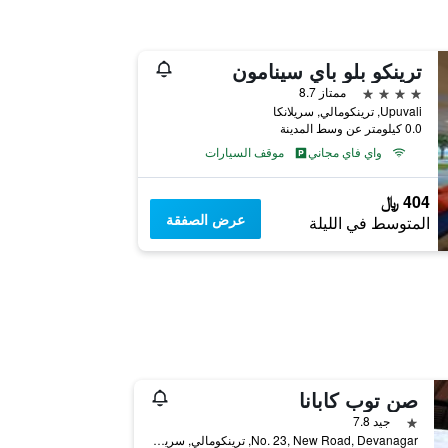
ترينكو بلو باي سينامون
4 نجوم
ممتاز 8.7
Upuvali, ترينكومالي, سريلانكا
0.0 كيلومتر عن وسط المدينة
واي فاي مجاني
موقف السيارات
404 ﷼
عرض الصفقة
المتوسط في الليلة
صن توب كابانا
نجمة واحدة
جيد 7.8
No. 23, New Road, Devanagar, ترينكومالي, سريلانكا