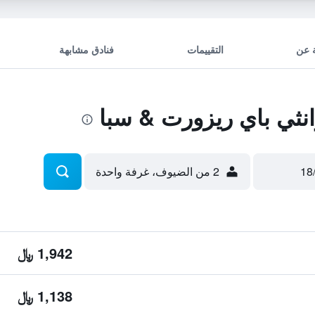
 عن
التقييمات
فنادق مشابهة
نثي باي ريزورت & سبا
2 من الضيوف، غرفة واحدة
1,942 ﷼
1,138 ﷼