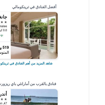
أفضل الفنادق في ترينكومالي
5 نجوم
rincomalee
0.0 كيلومتر عن وسط المدينة
519 ﷼
المتوس
شاهد المزيد من أهم الفنادق في ترينكو
فنادق بالقرب من أمارانثي باي ريزور
أندر
3 نجوم