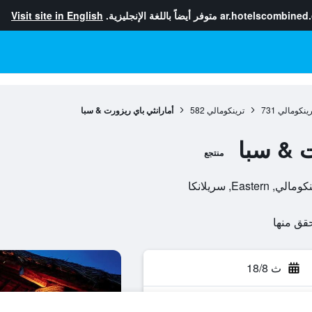
ar.hotelscombined
متوفر أيضاً باللغة الإنجليزية.
Visit site in English
ينكومالي
731
ترينكومالي
582
أمارانثي باي ريزورت & سبا
ت & سبا
منتجع
ث 18/8