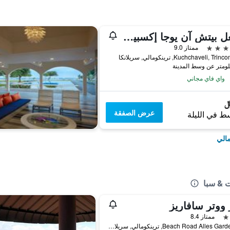
جانغل بيتش آن يوجا إكسبيريانس - ترينكومالي
ممتاز 9.0
Kuchchaveli, T, ترينكومالي, سريلانكا
واي فاي مجاني
عرض الصفقة
ط في الليلة
مالي
ت & سبا
 ووتر سافاريز
ممتاز 8.4
47, Beach Road Alles Garden, ترينكومالي, سريلانكا