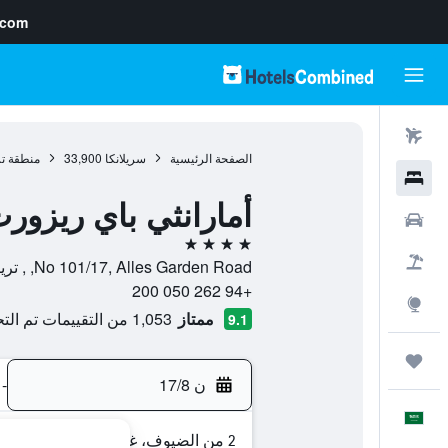
.com
رحلات طيران
الصفحة الرئيسية
سريلانكا
33,900
منطقة تر
فنادق
أمارانثي باي ريزور
سيارات
4 نجوم
حزم العروض
No 101/17, Alles Garden Road, , ترينكومالي, Eastern, سريلانكا
+94 262 050 200
استكشاف
ممتاز
1,053 من التقييمات تم التحقق منها
9.1
رحلات
ن 17/8
-
العَرَبِيَّة
2 من الضيوف، غرفة واحدة