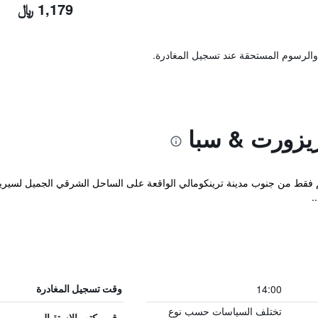
1,179 ﷼
والرسوم المستحقة عند تسجيل المغادرة.
ريزورت & سبا
منتجع Calamander Bay على بُعد 5 كم فقط من جنوب مدينة ترينكومالي الواقعة على الساحل الشرقي 
.
14:00
وقت تسجيل المغادرة
تختلف السياسات حسب نوع
رقم مكتب الاستقبال