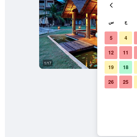
ج
س
5
4
12
11
1/17
أفضل طعام
19
18
26
25