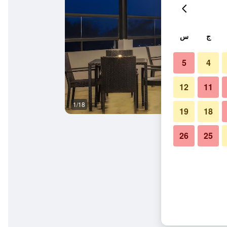
ج
س
5
4
12
11
1/18
بوفيه
19
18
26
25