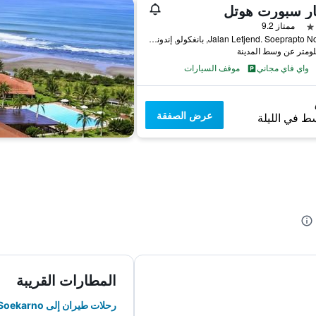
ار سبورت هوتل
ممتاز 9.2
Jalan Letjend. Soeprapto No. 378, بانغكولو, إندونيسيا
واي فاي مجاني
موقف السيارات
عرض الصفقة
ط في الليلة
المطارات القريبة
رحلات طيران إلى Fatmawati Soekarno