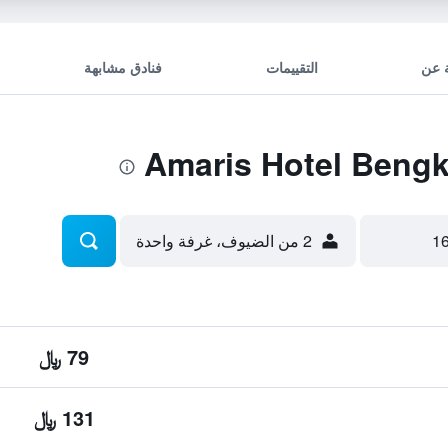
 عن
التقييمات
فنادق مشابهة
2 من الضيوف، غرفة واحدة
79 ﷼
131 ﷼