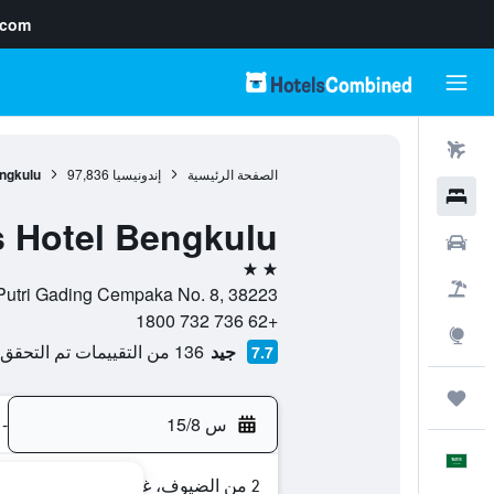
.com
رحلات طيران
الصفحة الرئيسية
إندونيسيا
97,836
ngkulu
فنادق
 Hotel Bengkulu
سيارات
2 نجمتين
حزم العروض
Jl. Putri Gading Cempaka No. 8, 38223, بانغكولو, مقاطعة بنجكولو, إند
+62 736 732 1800
استكشاف
جيد
136 من التقييمات تم التحقق منها
7.7
رحلات
س 15/8
-
العَرَبِيَّة
2 من الضيوف، غرفة واحدة