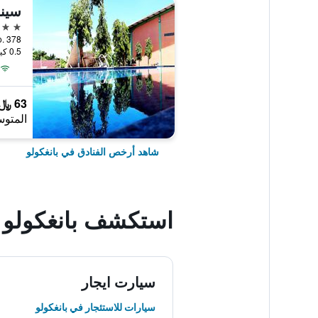
سين
3 نجوم
0.5 كيلومتر عن وسط المدينة
63 ﷼
المتوس
شاهد أرخص الفنادق في بانغكولو
استكشف بانغكولو
سيارت ايجار
سيارات للاستئجار في بانغكولو