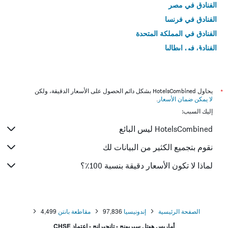
الفنادق في مصر
الفنادق في فرنسا
الفنادق في المملكة المتحدة
الفنادق في إيطاليا
الفنادق في تايلاند
*
يحاول HotelsCombined بشكل دائم الحصول على الأسعار الدقيقة، ولكن
لا يمكن ضمان الأسعار
.
إليك السبب:
HotelsCombined ليس البائع
نقوم بتجميع الكثير من البيانات لك
لماذا لا تكون الأسعار دقيقة بنسبة 100٪؟
الصفحة الرئيسية
إندونيسيا
97,836
مقاطعة بانتن
4,499
أماريس هوتل سيربونج - تانجيرانج - اعتماد CHSE