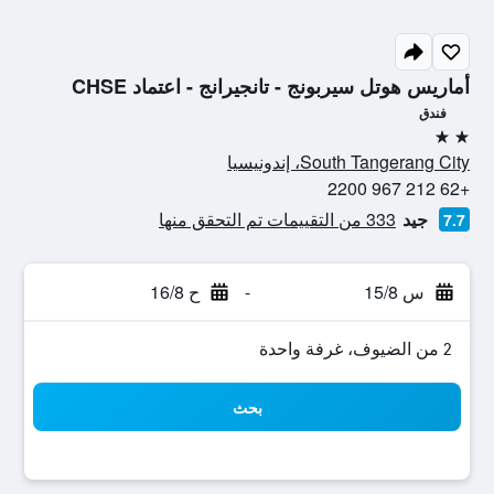
أماريس هوتل سيربونج - تانجيرانج - اعتماد CHSE
فندق
2 نجمتين
South Tangerang City، إندونيسيا
+62 212 967 2200
جيد
333 من التقييمات تم التحقق منها
7.7
س 15/8
-
ح 16/8
2 من الضيوف، غرفة واحدة
بحث