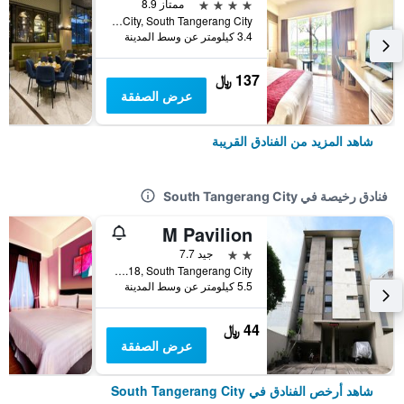
4 نجوم
ممتاز 8.9
Jalan Pahlawan Seribu Kavling Ocean Walk Blok Cbd Lot 6 Bsd City, South Tangerang City, إندونيسيا
3.4 كيلومتر عن وسط المدينة
137 ﷼
عرض الصفقة
شاهد المزيد من الفنادق القريبة
فنادق رخيصة في South Tangerang City
M Pavilion
2 نجمتين
جيد 7.7
Anggrek Loka, Blok AH no.18, South Tangerang City, إندونيسيا
5.5 كيلومتر عن وسط المدينة
44 ﷼
عرض الصفقة
شاهد أرخص الفنادق في South Tangerang City