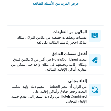
عرض المزيد من الأسئلة الشائعة
الملايين من التعليقات
تقييمات وتعليقات حقيقية من ملايين النزلاء، مثلك
تمامًا. احجز إقامتك المثالية بكل ثقة!
أفضل صفقات الفنادق
يبحث HotelsCombined في أكثر من 3 ملايين فندق
ومكان إقامة ويجمعهم في مكان واحد حتى تتمكن من
مقارنة أماكن الإقامة المثالية.
إلغاء مجاني
من الوارد أن تتغير الخطط — نتفهم ذلك. ولهذا يمكنك
البحث وحجز فنادق وأماكن إقامة على
HotelsCombined من وكالات السفر التي تقدم خدمة
الإلغاء المجاني