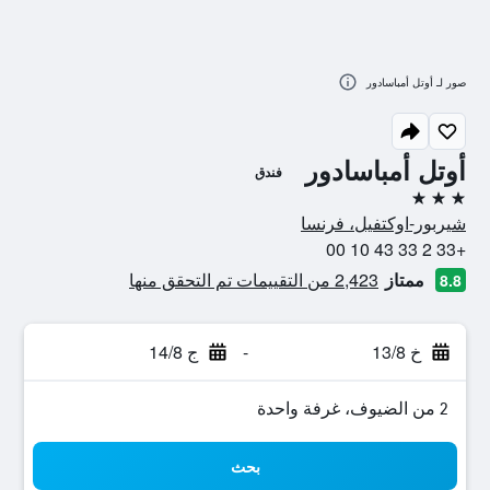
صور لـ أوتل أمباسادور
أوتل أمباسادور
فندق
3 نجوم
شيربور-اوكتفيل، فرنسا
+33 2 33 43 10 00
ممتاز
2,423 من التقييمات تم التحقق منها
8.8
خ 13/8
-
ج 14/8
2 من الضيوف، غرفة واحدة
بحث