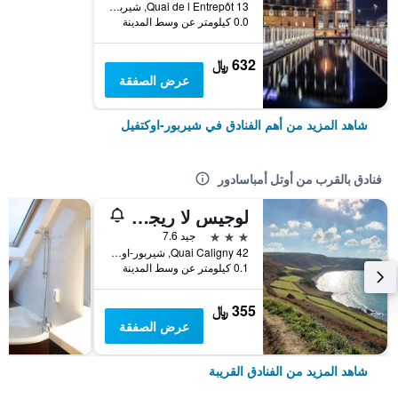
13 Quai de l Entrepôt, شيربور-اوكتفيل, نورماندي, فرنسا
0.0 كيلومتر عن وسط المدينة
632 ﷼
عرض الصفقة
شاهد المزيد من أهم الفنادق في شيربور-اوكتفيل
فنادق بالقرب من أوتل أمباسادور
لوجيس لا ريجونس
3 نجوم
جيد 7.6
42 Quai Caligny, شيربور-اوكتفيل, نورماندي, فرنسا
0.1 كيلومتر عن وسط المدينة
355 ﷼
عرض الصفقة
شاهد المزيد من الفنادق القريبة