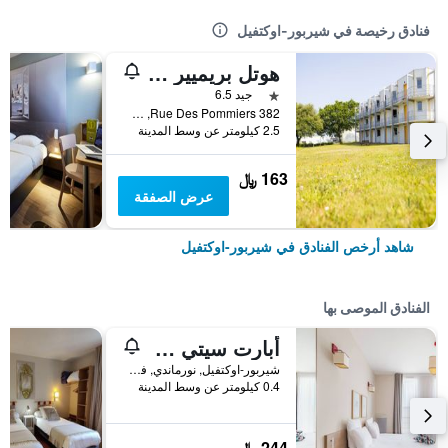
فنادق رخيصة في شيربور-اوكتفيل
هوتل بريميير كلاس شيربورج - تورلافيل
نجمة واحدة
جيد 6.5
382 Rue Des Pommiers, شيربور-اوكتفيل, نورماندي, فرنسا
2.5 كيلومتر عن وسط المدينة
163 ﷼
عرض الصفقة
شاهد أرخص الفنادق في شيربور-اوكتفيل
الفنادق الموصى بها
أبارت سيتي كونفورت شيربورج
شيربور-اوكتفيل, نورماندي, فرنسا
0.4 كيلومتر عن وسط المدينة
244 ﷼