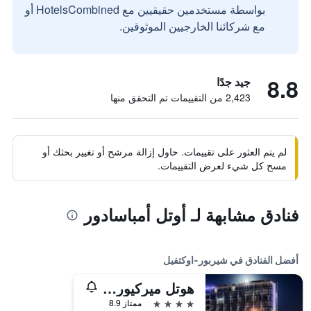
بواسطة مستخدمين حقيقيين مع HotelsCombined أو
مع شركائنا الخارجيين الموثوقين.
8.8
جيد جدًا
2,423 من التقييمات تم التحقق منها
لم يتم العثور على تقييمات. حاول إزالة مرشح أو تغيير بحثك أو
مسح كل شيء لعرض التقييمات.
فنادق مشابهة لـ أوتل أمباسادور
أفضل الفنادق في شيربور-اوكتفيل
هوتل ميركيور شيربورج سنتر بورت
4 نجوم
ممتاز 8.9