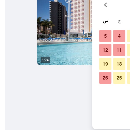
ج
س
5
4
12
11
1/24
سبا
19
18
26
25