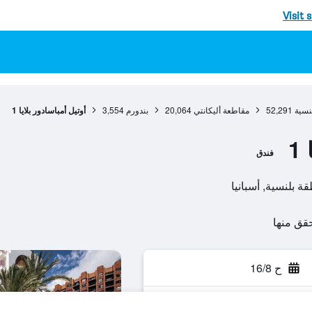
Visit 
نسية
52,291
مقاطعة أليكانتي
20,064
بندورم
3,554
أوتيل أمباسادور بلايا 1
1
فندق
ح 16/8