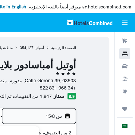
ar.hotelscombined.com
متوفر أيضاً باللغة الإنجليزية.
site in English
رحلات طيران
الصفحة الرئيسية
أسبانيا
354,127
منطقة بل
فنادق
أوتيل أمباسادور بلايا 
سيارات
4 نجوم
حزم العروض
Calle Gerona 39, 03503, بندورم, منطقة بلنسية, أسبانيا
+34 966 831 822
استكشاف
ممتاز
1,847 من التقييمات تم التحقق منها
8.9
رحلات
س 15/8
-
العَرَبِيَّة
2 من الضيوف، غرفة واحدة