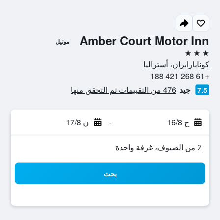
Amber Court Motor Inn
موتيل
3 نجوم
كونابارابران، أستراليا
+61 268 421 188
جيد
476 من التقييمات تم التحقق منها
7.5
ح 16/8
-
ن 17/8
2 من الضيوف، غرفة واحدة
بحث