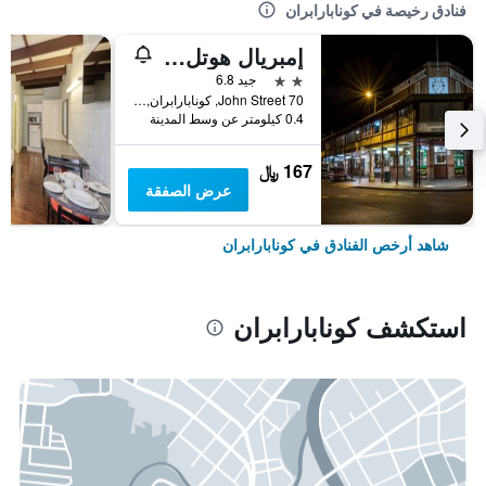
فنادق رخيصة في كونابارابران
إمبريال هوتل كونا بارابران
2 نجمتين
جيد 6.8
70 John Street, كونابارابران, NSW, أستراليا
0.4 كيلومتر عن وسط المدينة
167 ﷼
عرض الصفقة
شاهد أرخص الفنادق في كونابارابران
استكشف كونابارابران