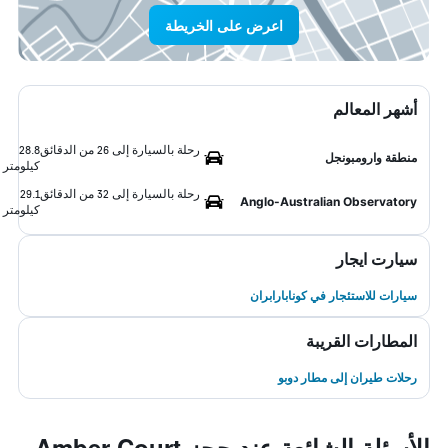
اعرض على الخريطة
أشهر المعالم
رحلة بالسيارة إلى 26 من الدقائق
28.8
منطقة وارومبونجل
كيلومتر
رحلة بالسيارة إلى 32 من الدقائق
29.1
Anglo-Australian Observatory
كيلومتر
سيارت ايجار
سيارات للاستئجار في كونابارابران
المطارات القريبة
رحلات طيران إلى مطار دوبو
الأسئلة الشائعة عند حجز Amber Court