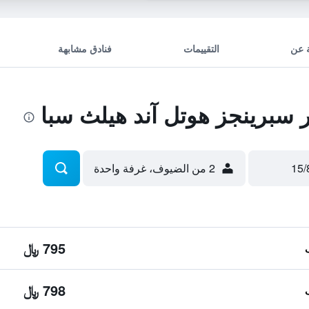
 عن
التقييمات
فنادق مشابهة
سبرينجز هوتل آند هيلث سبا
2 من الضيوف، غرفة واحدة
795 ﷼
798 ﷼