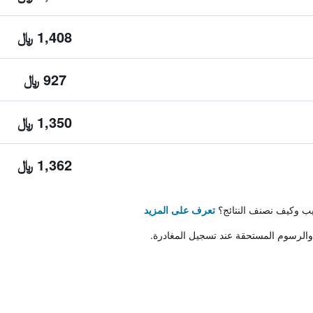
1,408 ﷼
927 ﷼
1,350 ﷼
1,362 ﷼
تيب وكيف نصنف النتائج؟
تعرف على المزيد
والرسوم المستحقة عند تسجيل المغادرة.