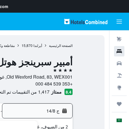
.com
رحلات طيران
الصفحة الرئيسية
أيرلندا
15,870
مقاطعة وك
فنادق
أمبير سبرينجز هوتل
سيارات
4 نجوم
حزم العروض
Old Wexford Road, 83, WEX001, غوراي, مقاطعة وكسفورد, أيرلندا
+353 539 484 000
استكشاف
ممتاز
1,417 من التقييمات تم التحقق منها
8.4
رحلات
ج 14/8
-
العَرَبِيَّة
2 من الضيوف، غرفة واحدة