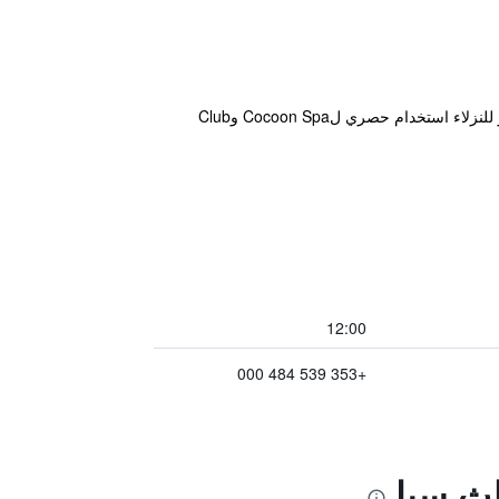
توفر Amber Springs Hotel المريحة والتي تقع في مدينة غوراي خدمة واي فاي مجاناً بالإضافة إلى سونا وجاكوزي. ويتوفر للنزلاء استخدام حصري لCocoon Spa وClub
12:00
+353 539 484 000
لث سبا