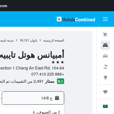
.com
رحلات طيران
الصفحة الرئيسية
تايوان
18,121
مدينة تايبيه
فنادق
أمبيانس هوتل تايبيه
سيارات
3 نجوم
حزم العروض
64 Section 1 Chang An East Rd, 104, مدينة تايبيه, Taipei, تايوان
+886 225 410 077
استكشاف
ممتاز
2,491 من التقييمات تم التحقق منها
9.1
رحلات
ج 14/8
-
العَرَبِيَّة
2 من الضيوف، غرفة واحدة