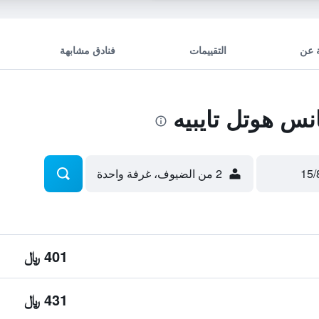
 عن
التقييمات
فنادق مشابهة
س هوتل تايبيه
2 من الضيوف، غرفة واحدة
401 ﷼
431 ﷼