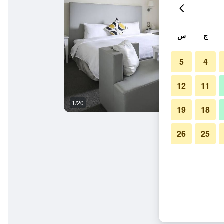
ج
س
5
4
12
11
1/20
غرفة نوم
19
18
26
25