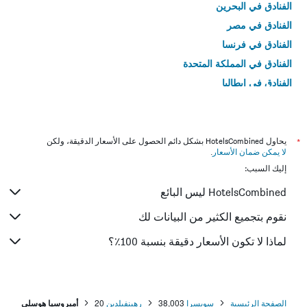
الفنادق في البحرين
الفنادق في مصر
الفنادق في فرنسا
الفنادق في المملكة المتحدة
الفنادق في إيطاليا
الفنادق في تايلاند
*
يحاول HotelsCombined بشكل دائم الحصول على الأسعار الدقيقة، ولكن
لا يمكن ضمان الأسعار
.
إليك السبب:
HotelsCombined ليس البائع
نقوم بتجميع الكثير من البيانات لك
لماذا لا تكون الأسعار دقيقة بنسبة 100٪؟
الصفحة الرئيسية
سويسرا
38,003
رهينفيلدين
20
أمبروسيا هوسلي