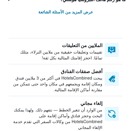
عرض المزيد من الأسئلة الشائعة
الملايين من التعليقات
تقييمات وتعليقات حقيقية من ملايين النزلاء، مثلك
تمامًا. احجز إقامتك المثالية بكل ثقة!
أفضل صفقات الفنادق
يبحث HotelsCombined في أكثر من 3 ملايين فندق
ومكان إقامة ويجمعهم في مكان واحد حتى تتمكن من
مقارنة أماكن الإقامة المثالية.
إلغاء مجاني
من الوارد أن تتغير الخطط — نتفهم ذلك. ولهذا يمكنك
البحث وحجز فنادق وأماكن إقامة على
HotelsCombined من وكالات السفر التي تقدم خدمة
الإلغاء المجاني