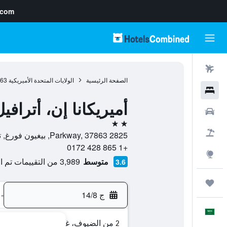
.com
رحلات طيران
الصفحة الرئيسية
الولايات المتحدة الأميريكية
963
فنادق
أميريكانا إن، أترافي
سيارات
2 نجمتين
حزم العروض
2825 Parkway, 37863, بيغيون فورغ, تينسي, الولايات المتحدة الأميريكية
+1 865 428 0172
استكشاف
متوسط
3,989 من التقييمات تم التحقق منها
3.6
رحلات
ج 14/8
-
العَرَبِيَّة
2 من الضيوف، غرفة واحدة