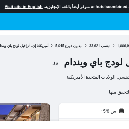
ar.hotelscombined
متوفر أيضاً باللغة الإنجليزية.
Visit site in English
1,006,
تينسي
33,621
بيغيون فورغ
5,045
أميريكانا إن، أترافيل لودج باي ويندا
ل لودج باي ويندام
نزل
س 15/8