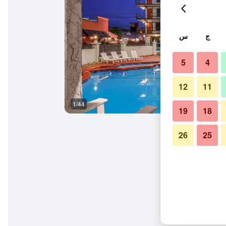
ج
س
5
4
12
11
1/44
المظهر الخارجي
19
18
26
25
 ويندام