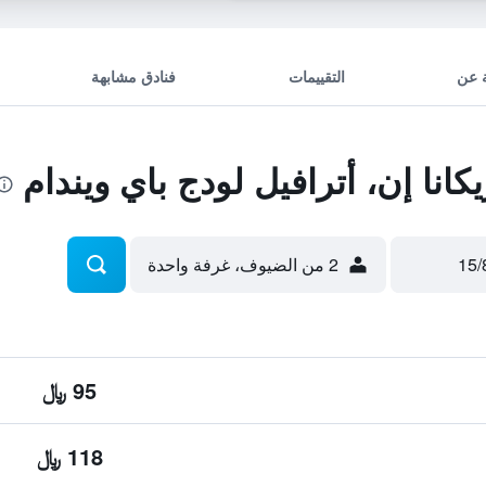
 عن
التقييمات
فنادق مشابهة
نا إن، أترافيل لودج باي ويندام
2 من الضيوف، غرفة واحدة
95 ﷼
118 ﷼