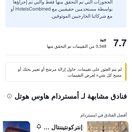
الحجوزات التي تم التحقق منها فقط والتي تم إجراؤها
بواسطة مستخدمين حقيقيين مع HotelsCombined أو
مع شركائنا الخارجيين الموثوقين.
7.7
جيد
3,348 من التقييمات تم التحقق منها
لم يتم العثور على تقييمات. حاول إزالة مرشح أو تغيير بحثك أو
مسح كل شيء لعرض التقييمات.
فنادق مشابهة لـ أمستردام هاوس هوتل
أفضل الفنادق في امستردام
إنتركونتيننتال أمستل أمستردام