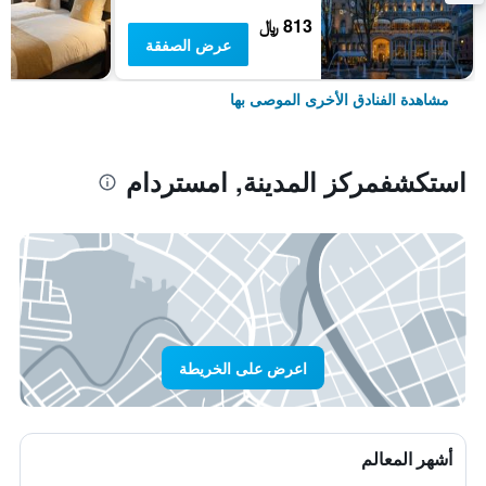
813 ﷼
عرض الصفقة
مشاهدة الفنادق الأخرى الموصى بها
استكشفمركز المدينة, امستردام
اعرض على الخريطة
أشهر المعالم