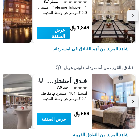
5 نجوم
ممتاز 8.7
Professor Tulpplein 1, امستردام, مقاطعة شمال هولندا, هولندا
0.0 كيلومتر عن وسط المدينة
1,846 ﷼
عرض
الصفقة
شاهد المزيد من أهم الفنادق في امستردام
فنادق بالقرب من أمستردام هاوس هوتل
فندق أمشتلزيخت
3 نجوم
جيد 7.9
أمستل 104, امستردام, مقاطعة شمال هولندا, هولندا
0.1 كيلومتر عن وسط المدينة
666 ﷼
عرض الصفقة
شاهد المزيد من الفنادق القريبة