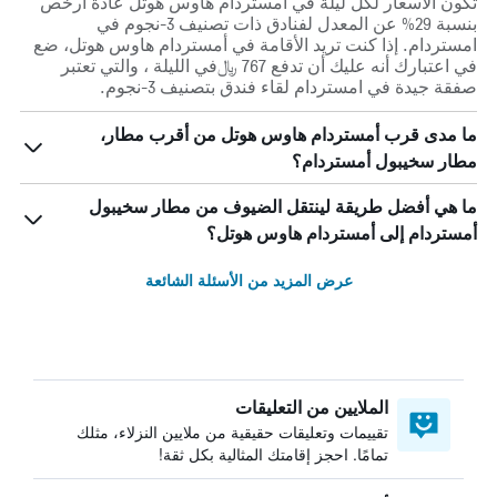
تكون الأسعار لكل ليلة في أمستردام هاوس هوتل عادة أرخص
بنسبة 29% عن المعدل لفنادق ذات تصنيف 3-نجوم في
امستردام. إذا كنت تريد الأقامة في أمستردام هاوس هوتل، ضع
في اعتبارك أنه عليك أن تدفع 767 ﷼في الليلة ، والتي تعتبر
صفقة جيدة في امستردام لقاء فندق بتصنيف 3-نجوم.
ما مدى قرب أمستردام هاوس هوتل من أقرب مطار،
مطار سخيبول أمستردام؟
ما هي أفضل طريقة لينتقل الضيوف من مطار سخيبول
أمستردام إلى أمستردام هاوس هوتل؟
عرض المزيد من الأسئلة الشائعة
الملايين من التعليقات
تقييمات وتعليقات حقيقية من ملايين النزلاء، مثلك
تمامًا. احجز إقامتك المثالية بكل ثقة!