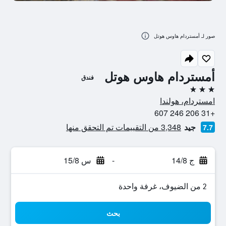
صور لـ أمستردام هاوس هوتل
أمستردام هاوس هوتل
فندق
3 نجوم
امستردام، هولندا
+31 206 246 607
جيد
3,348 من التقييمات تم التحقق منها
7.7
ج 14/8
-
س 15/8
2 من الضيوف، غرفة واحدة
بحث