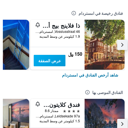
فنادق رخيصة في امستردام
ذا فلاينج بيج أبتاون هوستل
Vossiusstraat 46, امستردام, مقاطعة شمال هولندا, هولندا
1.9 كيلومتر عن وسط المدينة
150 ﷼
عرض الصفقة
شاهد أرخص الفنادق في امستردام
الفنادق الموصى بها
فندق كلايتون أمستردام أمريكان
4 نجوم
ممتاز 8.6
Leidsekade 97a, امستردام, مقاطعة شمال هولندا, هولندا
1.5 كيلومتر عن وسط المدينة