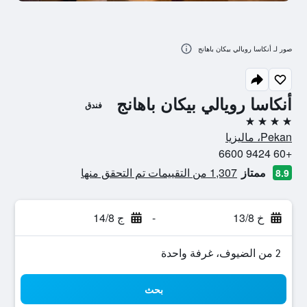
صور لـ أنكاسا رويالي بيكان باهانج
أنكاسا رويالي بيكان باهانج
فندق
4 نجوم
Pekan، ماليزيا
+60 9424 6600
ممتاز
1,307 من التقييمات تم التحقق منها
8.9
خ 13/8
-
ج 14/8
2 من الضيوف، غرفة واحدة
بحث