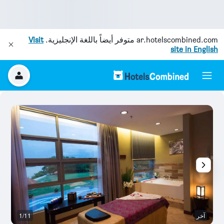
ar.hotelscombined.com
متوفر أيضاً باللغة الإنجليزية.
Visit
site in English
آخر
1/11
م