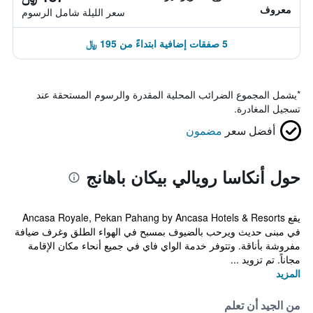
معروف
سعر الليلة شامل الرسوم
5 صفقات إضافية ابتداءً من 195 ﷼
*
يشمل المجموع الضرائب المحلية المقدرة والرسوم المستحقة عند
تسجيل المغادرة.
أفضل سعر
مضمون
حول أنكاسا رويالي بيكان باهانج
يقع Ancasa Royale, Pekan Pahang by Ancasa Hotels & Resorts
في مبنى حديث ويرحب بالضيوف بمسبح في الهواء الطلق وغرف ضيافة
مفروشة بأناقة. وتتوفر خدمة الواي فاي في جميع أنحاء مكان الإقامة
مجاناً. تم تزويد ...
المزيد
من الجيد أن تعلم