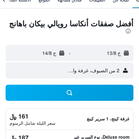
أفضل صفقات أنكاسا رويالي بيكان باهانج
خ 13/8
-
ج 14/8
2 من الضيوف، غرفة واحدة
161 ﷼
غرفة كينج، 1 سرير كينغ
سعر الليلة شامل الرسوم
187 ﷼
Deluxe room، نوع السرير غير