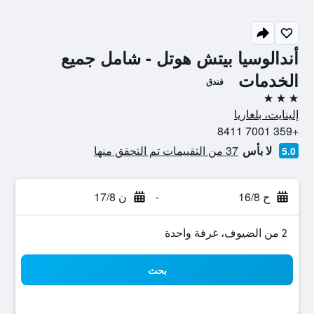
أندالوسيا بيتش هوتل - شامل جميع
الخدمات
فندق
3 نجوم
إلينايت، بلغاريا
+359 7001 8411
لا بأس
37 من التقييمات تم التحقق منها
5.0
ح 16/8
-
ن 17/8
2 من الضيوف، غرفة واحدة
بحث