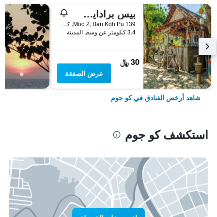
بيس برادايس ريزورت
139 Moo 2, Ban Koh Pu, كو جوم, تايلاند
3.4 كيلومتر عن وسط المدينة
30 ﷼
عرض الصفقة
شاهد أرخص الفنادق في كو جوم
استكشف كو جوم