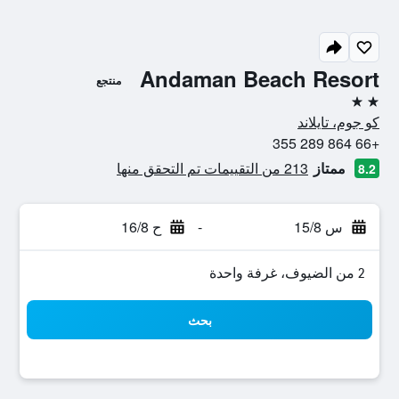
Andaman Beach Resort
منتجع
2 نجمتين
كو جوم، تايلاند
+66 864 289 355
ممتاز
213 من التقييمات تم التحقق منها
8.2
س 15/8
-
ح 16/8
2 من الضيوف، غرفة واحدة
بحث