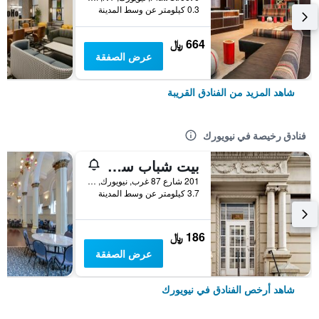
0.3 كيلومتر عن وسط المدينة
664 ﷼
عرض الصفقة
شاهد المزيد من الفنادق القريبة
فنادق رخيصة في نيويورك
بيت شباب سنترال بارك ويست
201 شارع 87 غرب, نيويورك, NY, الولايات المتحدة الأميريكية
3.7 كيلومتر عن وسط المدينة
186 ﷼
عرض الصفقة
شاهد أرخص الفنادق في نيويورك