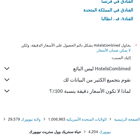
الفنادق في فرنسا
الفنادق في المملكة المتحدة
الفنادق في إيطاليا
الفنادق في تايلاند
*
يحاول HotelsCombined بشكل دائم الحصول على الأسعار الدقيقة، ولكن
لا يمكن ضمان الأسعار
.
إليك السبب:
HotelsCombined ليس البائع
نقوم بتجميع الكثير من البيانات لك
لماذا لا تكون الأسعار دقيقة بنسبة 100٪؟
الصفحة الرئيسية
الولايات المتحدة الأميريكية
1,006,963
ولاية نيويورك
29,579
نيويورك
4,204
حياة سنتريك وول ستريت نيويورك