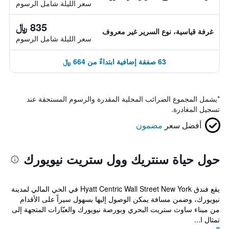
سعر الليلة شامل الرسوم
835 ﷼
غرفة قياسية، نوع السرير غير معروف
سعر الليلة شامل الرسوم
63 صفقة إضافية ابتداءً من 664 ﷼
*
يشمل المجموع الضرائب المحلية المقدرة والرسوم المستحقة عند
تسجيل المغادرة.
أفضل سعر
مضمون
حول حياة سنتريك وول ستريت نيويورك
يقع فندق Hyatt Centric Wall Street New York في الحي المالي لمدينة
نيويورك، وضمن مسافة يمكن الوصول إليها بسهول سيراً على الأقدام
من ميناء ساوث ستريت البحري وبورصة نيويورك والعبّارات المتجهة إلى
تمثال ا...