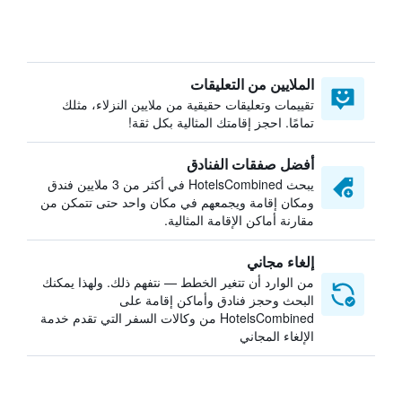
الملايين من التعليقات
تقييمات وتعليقات حقيقية من ملايين النزلاء، مثلك
تمامًا. احجز إقامتك المثالية بكل ثقة!
أفضل صفقات الفنادق
يبحث HotelsCombined في أكثر من 3 ملايين فندق
ومكان إقامة ويجمعهم في مكان واحد حتى تتمكن من
مقارنة أماكن الإقامة المثالية.
إلغاء مجاني
من الوارد أن تتغير الخطط — نتفهم ذلك. ولهذا يمكنك
البحث وحجز فنادق وأماكن إقامة على
HotelsCombined من وكالات السفر التي تقدم خدمة
الإلغاء المجاني