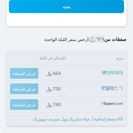
بحث
صفقات من
664 ﷼
/
أرخص سعر الليلة الواحدة
مزود
الإجمالي في الليلة
664 ﷼
عرض الصفقة
735 ﷼
عرض الصفقة
740 ﷼
عرض الصفقة
65 صفقة إضافية لـ حياة سنتريك وول ستريت نيويورك