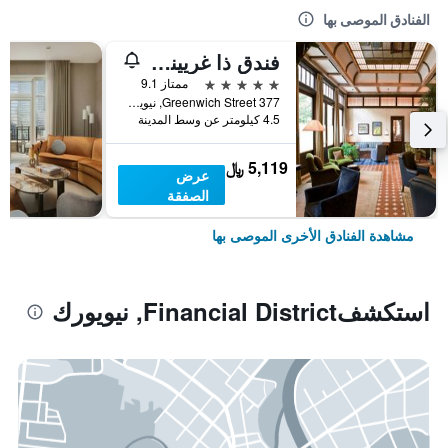
الفنادق الموصى بها
فندق ذا غريينيتش
5 نجوم
ممتاز 9.1
377 Greenwich Street, نيويورك, NY, الولايات المتحدة الأميريكية
4.5 كيلومتر عن وسط المدينة
5,119 ﷼
عرض
الصفقة
مشاهدة الفنادق الأخرى الموصى بها
استكشفFinancial District, نيويورك