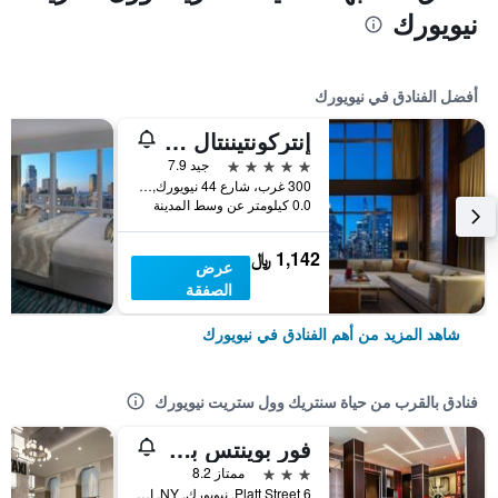
نيويورك
أفضل الفنادق في نيويورك
إنتركونتيننتال نيويورك تاميز سكوير
5 نجوم
جيد 7.9
300 غرب، شارع 44 نيويورك, نيويورك, NY, الولايات المتحدة الأميريكية
0.0 كيلومتر عن وسط المدينة
1,142 ﷼
عرض
الصفقة
شاهد المزيد من أهم الفنادق في نيويورك
فنادق بالقرب من حياة سنتريك وول ستريت نيويورك
فور بوينتس باي شيراتون وسط مدينة نيويورك
3 نجوم
ممتاز 8.2
6 Platt Street, نيويورك, NY, الولايات المتحدة الأميريكية