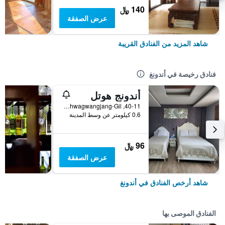
140 ﷼
عرض الصفقة
شاهد المزيد من الفنادق القريبة
فنادق رخيصة في أندونغ
أندونج هوتل
40-11, Munhwagwangjang-Gil, أندونغ, كوريا الجنوبية
0.6 كيلومتر عن وسط المدينة
96 ﷼
عرض الصفقة
شاهد أرخص الفنادق في أندونغ
الفنادق الموصى بها