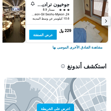
جوخيون تراديشنال هاوس
تقييم فئة 3
ممتاز 8.9
24, Taejangjukheon-Gil Seohu-Myeon, أندونغ, كوريا الجنوبية
10.6 كيلومتر عن وسط المدينة
229 ﷼
عرض الصفقة
مشاهدة الفنادق الأخرى الموصى بها
استكشف أندونغ
اعرض على الخريطة