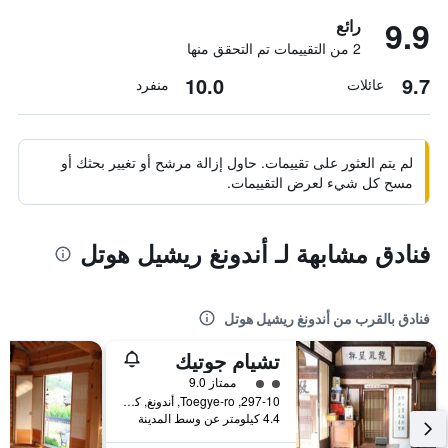
9.9
رائع
2 من التقييمات تم التحقق منها
10.0
9.7
عائلات
منفرد
لم يتم العثور على تقييمات. حاول إزالة مرشح أو تغيير بحثك أو
مسح كل شيء لعرض التقييمات.
فنادق مشابهة لـ أندونغ ريشيل هوتل
فنادق بالقرب من أندونغ ريشيل هوتل
تشيام جوتيك
تقييم فئة 2
ممتاز 9.0
297-10, Toegye-ro, أندونغ, كوريا الجنوبية
4.4 كيلومتر عن وسط المدينة