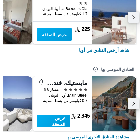
2 نجمتين
Ia Baxedes Oia, أويا, اليونان
1.7 كيلومتر عن وسط المدينة
225 ﷼
عرض الصفقة
شاهد أرخص الفنادق في أويا
الفنادق الموصى بها
مايستيك، فندق لكجري كوليكشن، سانتوريني
5 نجوم
ممتاز 9.6
Main Street, أويا, اليونان
0.7 كيلومتر عن وسط المدينة
2,845 ﷼
عرض
الصفقة
مشاهدة الفنادق الأخرى الموصى بها