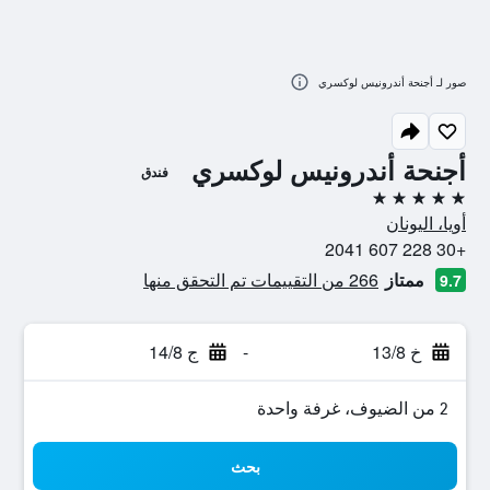
صور لـ أجنحة أندرونيس لوكسري
أجنحة أندرونيس لوكسري
فندق
5 نجوم
أويا، اليونان
+30 228 607 2041
ممتاز
266 من التقييمات تم التحقق منها
9.7
خ 13/8
-
ج 14/8
2 من الضيوف، غرفة واحدة
بحث