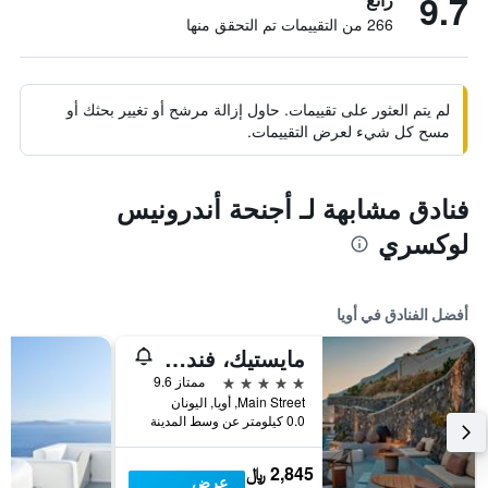
9.7
266 من التقييمات تم التحقق منها
لم يتم العثور على تقييمات. حاول إزالة مرشح أو تغيير بحثك أو
مسح كل شيء لعرض التقييمات.
فنادق مشابهة لـ أجنحة أندرونيس
لوكسري
أفضل الفنادق في أويا
مايستيك، فندق لكجري كوليكشن، سانتوريني
5 نجوم
ممتاز 9.6
Main Street, أويا, اليونان
0.0 كيلومتر عن وسط المدينة
2,845 ﷼
عرض