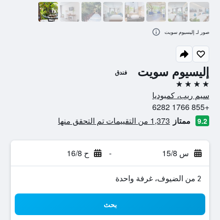
صور لـ إليسيوم سويت
إليسيوم سويت
فندق
4 نجوم
سيم ريب، كمبوديا
+855 1766 6282
ممتاز
1,373 من التقييمات تم التحقق منها
9.2
س 15/8
-
ح 16/8
2 من الضيوف، غرفة واحدة
بحث