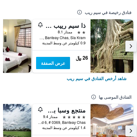
فنادق رخيصة في سيم ريب
ذا سيم رييب تشيلد باكباكرز
2 نجمتين
ممتاز 8.1
Wat Bo Rd, Banteay Chas, Sla Kram, سيم ريب, كمبوديا
0.9 كيلومتر عن وسط المدينة
26 ﷼
عرض الصفقة
شاهد أرخص الفنادق في سيم ريب
الفنادق الموصى بها
منتجع وسبا بوراي أنغكور
5 نجوم
ممتاز 9.4
National Road 6, # 0369, Banteay Chas, سيم ريب, كمبوديا
1.4 كيلومتر عن وسط المدينة