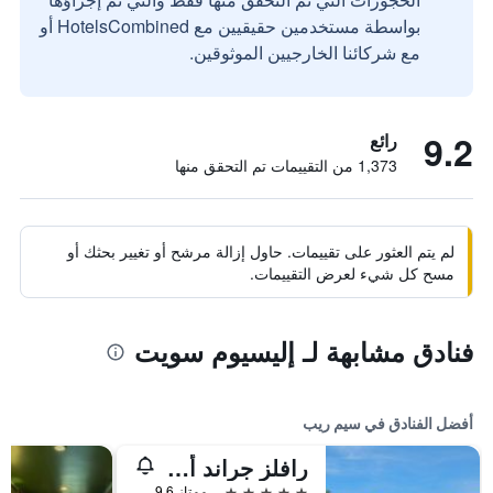
بواسطة مستخدمين حقيقيين مع HotelsCombined أو
مع شركائنا الخارجيين الموثوقين.
9.2
رائع
1,373 من التقييمات تم التحقق منها
لم يتم العثور على تقييمات. حاول إزالة مرشح أو تغيير بحثك أو
مسح كل شيء لعرض التقييمات.
فنادق مشابهة لـ إليسيوم سويت
أفضل الفنادق في سيم ريب
رافلز جراند أوتل دانجكور
5 نجوم
ممتاز 9.6