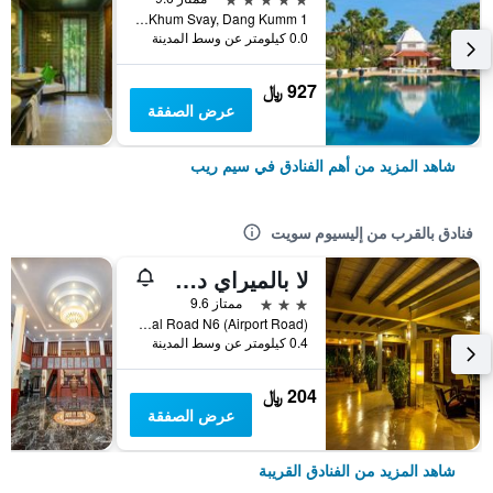
1 Vithei Charles de Gaulle, Khum Svay, Dang Kumm, سيم ريب, كمبوديا
0.0 كيلومتر عن وسط المدينة
927 ﷼
عرض الصفقة
شاهد المزيد من أهم الفنادق في سيم ريب
فنادق بالقرب من إليسيوم سويت
لا بالميراي دي انكور
3 نجوم
ممتاز 9.6
National Road N6 (Airport Road), سيم ريب, كمبوديا
0.4 كيلومتر عن وسط المدينة
204 ﷼
عرض الصفقة
شاهد المزيد من الفنادق القريبة