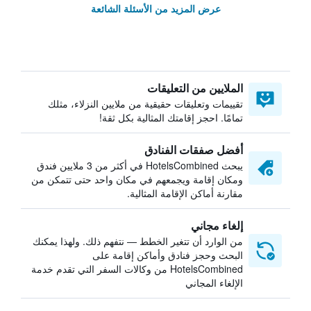
عرض المزيد من الأسئلة الشائعة
الملايين من التعليقات
تقييمات وتعليقات حقيقية من ملايين النزلاء، مثلك
تمامًا. احجز إقامتك المثالية بكل ثقة!
أفضل صفقات الفنادق
يبحث HotelsCombined في أكثر من 3 ملايين فندق
ومكان إقامة ويجمعهم في مكان واحد حتى تتمكن من
مقارنة أماكن الإقامة المثالية.
إلغاء مجاني
من الوارد أن تتغير الخطط — نتفهم ذلك. ولهذا يمكنك
البحث وحجز فنادق وأماكن إقامة على
HotelsCombined من وكالات السفر التي تقدم خدمة
الإلغاء المجاني