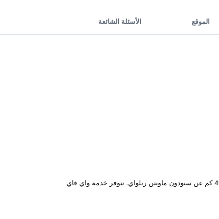
الموقع
الأسئلة الشائعة
يقع مكان إقامة "Anglesey Bungalows" في تريرددور ويبعد مسافة 800 م عن شاطئ تريرددور باي (Trearddur Bay) و49 كم عن سنودون ماونتن ريلواي. تتوفر خدمة واي فاي