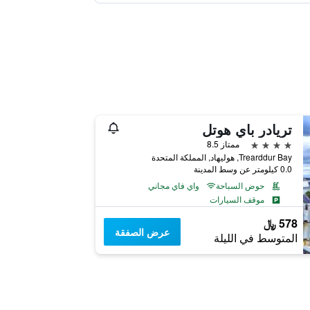
تريادر باي هوتل
4 نجوم
ممتاز 8.5
Trearddur Bay, هوليهاد, المملكة المتحدة
0.0 كيلومتر عن وسط المدينة
حوض السباحة
واي فاي مجاني
موقف السيارات
578 ﷼
عرض الصفقة
المتوسط في الليلة