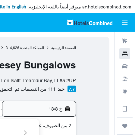
ar.hotelscombined.com
متوفر أيضاً باللغة الإنجليزية.
site in English
رحلات طيران
الصفحة الرئيسية
المملكة المتحدة
314,626
فنادق
esey Bungalows
سيارات
تقييم فئة 0
حزم العروض
Fron Isallt Lon Isallt Trearddur Bay, LL65 2UP, هوليهاد, ويلز,
جيد
111 من التقييمات تم التحقق منها
7.7
استكشاف
خ 13/8
-
الحصول على المزيد على التطبيق
2 من الضيوف، غرفة واحدة
رحلات