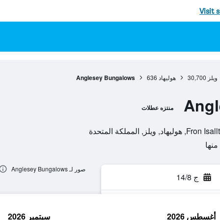
Visit 
ويلز
30,700
هوليهاد
636
Anglesey Bungalows
Angl
منتزه عطلات
 المملكة المتحدة
صور لـ Anglesey Bungalows
ج 14/8
أغسطس 2026
سبتمبر 2026