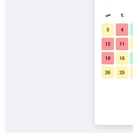
ج
س
5
4
12
11
19
18
26
25