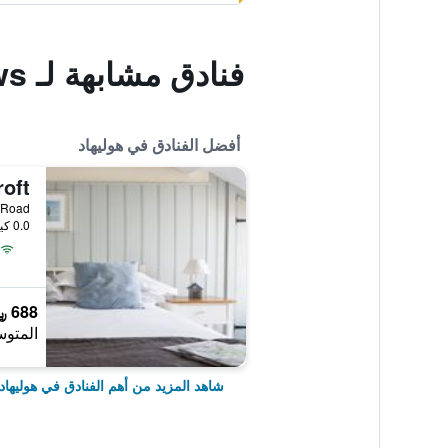
فنادق مشابهة لـ Anglesey Bungalows
أفضل الفنادق في هوليهاد
oft
enspoint Road
0.0 كيلومتر عن وسط المدينة
688 ﷼
المتوس
شاهد المزيد من أهم الفنادق في هوليهاد