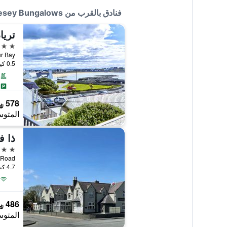
فنادق بالقرب من Anglesey Bungalows
تريا
4 نجوم
Trearddur Bay, 
0.5 كيلومتر عن وسط المدينة
578 ﷼
المتوس
ذا ف
3 نجوم
London Road, هو
4.7 كيلومتر عن وسط المدينة
486 ﷼
المتوس