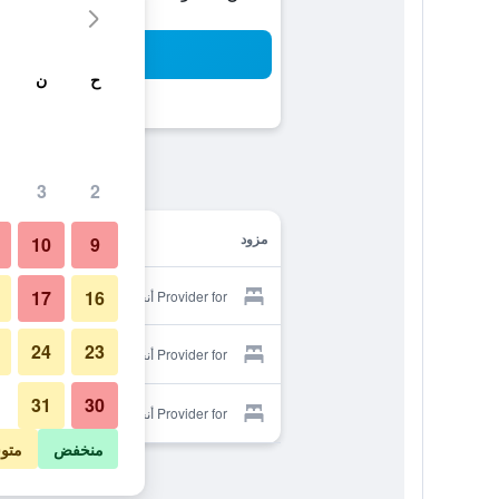
بح
ح
ن
3
2
مزود
10
9
17
16
Provider for أنجز هوتل
24
23
Provider for أنجز هوتل
31
30
Provider for أنجز هوتل
منخفض
متو