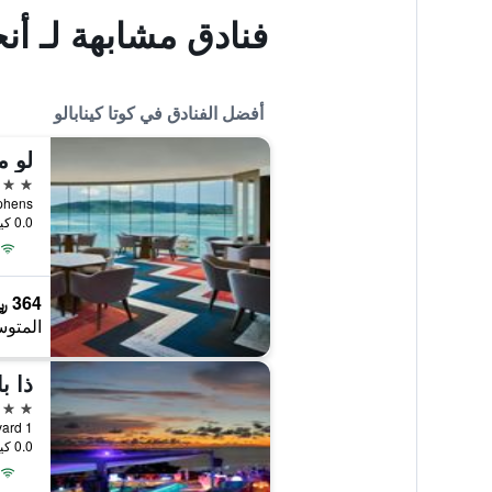
فنادق مشابهة لـ أن
أفضل الفنادق في كوتا كينابالو
لو م
5 نجوم
d Stephens
0.0 كيلومتر عن وسط المدينة
364 ﷼
المتوس
ذا ب
5 نجوم
1 Sutera Harbour Boulevard, كوتا كينابالو, ماليزيا
0.0 كيلومتر عن وسط المدينة