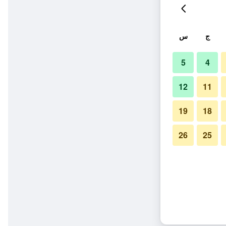
ج
س
5
4
12
11
19
18
26
25