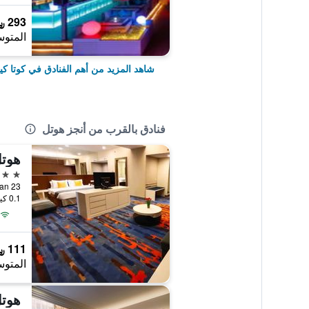
293 ﷼
المتوس
شاهد المزيد من أهم الفنادق في كوتا كينا
فنادق بالقرب من أنجز هوتل
هوتل
3 نجوم
23 Jalan Haji Saman, كوتا كينابالو, ماليزيا
0.1 كيلومتر عن وسط المدينة
111 ﷼
المتوس
هوتل 