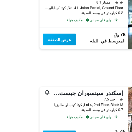
2 نجمتين
ممتاز 8.1
No. 41, Jalan Pantai, Ground Floor, كوتا كينابالو, ماليزيا
0.2 كيلومتر عن وسط المدينة
واي فاي مجاني
مكيف هواء
78 ﷼
عرض الصفقة
المتوسط في الليلة
ٍإسكندر سينسوران جيست هاوس
نجمة واحدة
جيد 7.5
Lot 4, 2nd Floor, Block M, كوتا كينابالو, ماليزيا
0.7 كيلومتر عن وسط المدينة
واي فاي مجاني
مكيف هواء
45 ﷼