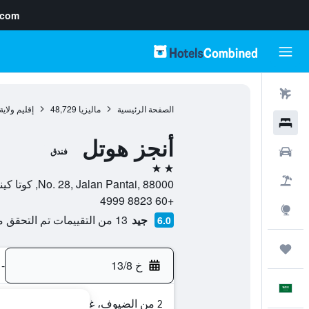
.com
رحلات طيران
الصفحة الرئيسية
ماليزيا
48,729
إقليم ولاي
فنادق
أنجز هوتل
سيارات
فندق
2 نجمتين
حزم العروض
No. 28, Jalan Pantai, 88000, كوتا كينابالو, إقليم ولاية صباح, ماليزيا
+60 8823 4999
استكشاف
جيد
13 من التقييمات تم التحقق منها
6.0
رحلات
خ 13/8
-
العَرَبِيَّة
2 من الضيوف، غرفة واحدة