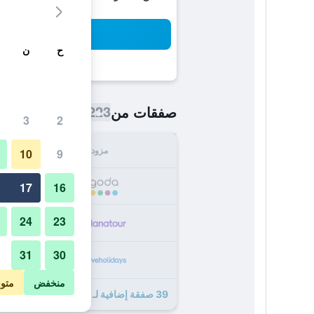
بح
ح
ن
223 ﷼
صفقات من
/
أرخص سعر اللي
3
2
مزود
الإجما
10
9
223
17
16
24
23
244
31
30
251
منخفض
متو
39 صفقة إضافية لـ أنجا بيتش ريزورت آند سبا