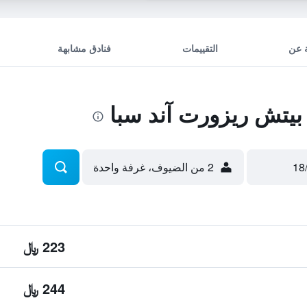
 عن
التقييمات
فنادق مشابهة
يتش ريزورت آند سبا
2 من الضيوف، غرفة واحدة
223 ﷼
244 ﷼