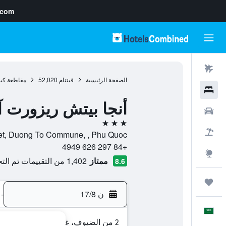
.com
رحلات طيران
الصفحة الرئيسية
فيتنام
52,020
مقاطعة كين
فنادق
أنجا بيتش ريزورت آ
سيارات
3 نجوم
حزم العروض
 Cua Lap Hamlet, Duong To Commune, , Phu Quoc
+84 297 626 4949
استكشاف
ممتاز
1,402 من التقييمات تم التحقق منها
8.6
رحلات
ن 17/8
-
العَرَبِيَّة
2 من الضيوف، غرفة واحدة