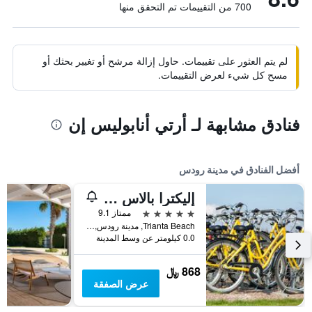
700 من التقييمات تم التحقق منها
لم يتم العثور على تقييمات. حاول إزالة مرشح أو تغيير بحثك أو
مسح كل شيء لعرض التقييمات.
فنادق مشابهة لـ أرتي أنابوليس إن
أفضل الفنادق في مدينة رودس
إليكترا بالاس رودز - منتجع مميز بسعر يشمل جميع الخدمات
5 نجوم
ممتاز 9.1
Trianta Beach, مدينة رودس, اليونان
0.0 كيلومتر عن وسط المدينة
868 ﷼
عرض الصفقة