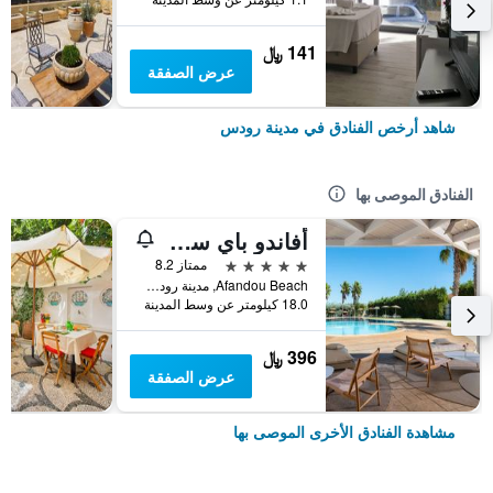
141 ﷼
عرض الصفقة
شاهد أرخص الفنادق في مدينة رودس
الفنادق الموصى بها
أفاندو باي سويتس هوتل
5 نجوم
ممتاز 8.2
Afandou Beach, مدينة رودس, اليونان
18.0 كيلومتر عن وسط المدينة
396 ﷼
عرض الصفقة
مشاهدة الفنادق الأخرى الموصى بها