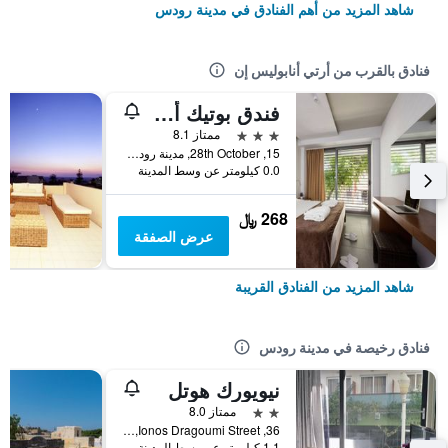
شاهد المزيد من أهم الفنادق في مدينة رودس
فنادق بالقرب من أرتي أنابوليس إن
فندق بوتيك أكتوبر داون تاون
3 نجوم
ممتاز 8.1
15, 28th October, مدينة رودس, اليونان
0.0 كيلومتر عن وسط المدينة
268 ﷼
عرض الصفقة
شاهد المزيد من الفنادق القريبة
فنادق رخيصة في مدينة رودس
نيويورك هوتل
2 نجمتين
ممتاز 8.0
36, Ionos Dragoumi Street, مدينة رودس, اليونان
1.1 كيلومتر عن وسط المدينة