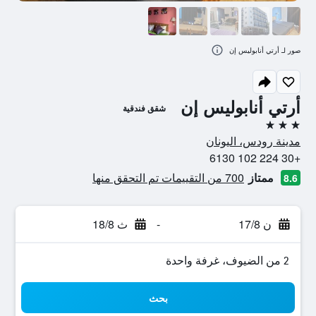
صور لـ أرتي أنابوليس إن
أرتي أنابوليس إن
شقق فندقية
3 نجوم
مدينة رودس، اليونان
+30 224 102 6130
ممتاز
700 من التقييمات تم التحقق منها
8.6
ن 17/8
-
ث 18/8
2 من الضيوف، غرفة واحدة
بحث