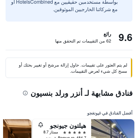
بواسطة مستخدمين حقيقيين مع HotelsCombined أو
مع شركائنا الخارجيين الموثوقين.
9.6
رائع
62 من التقييمات تم التحقق منها
لم يتم العثور على تقييمات. حاول إزالة مرشح أو تغيير بحثك أو
مسح كل شيء لعرض التقييمات.
فنادق مشابهة لـ أنزر ورلد بنسيون
أفضل الفنادق في غيونغجو
هيلتون جيونجو
5 نجوم
ممتاز 8.7
484-7, Bomun-ro, غيونغجو, كوريا الجنوبية