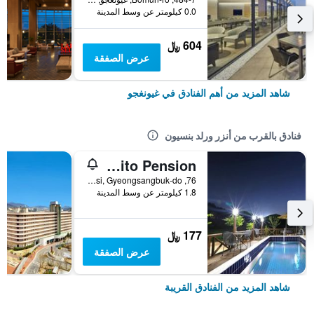
0.0 كيلومتر عن وسط المدينة
604 ﷼
عرض الصفقة
شاهد المزيد من أهم الفنادق في غيونغجو
فنادق بالقرب من أنزر ورلد بنسيون
Gyeongju Bonito Pension
76, Moksil-Gil, Cheonbuk-Myeon, Gyeongju-si, Gyeongsangbuk-do, غيونغجو, كوريا الجنوبية
1.8 كيلومتر عن وسط المدينة
177 ﷼
عرض الصفقة
شاهد المزيد من الفنادق القريبة