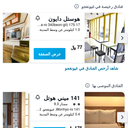
فنادق رخيصة في غيونغجو
هوستل دايون
175-17 Seongdong-Dong (12, Wonhwa-ro 340beon-gil), غيونغجو, كوريا الجنوبية
1.0 كيلومتر عن وسط المدينة
77 ﷼
عرض الصفقة
شاهد أرخص الفنادق في غيونغجو
الفنادق الموصى بها
141 ميني هوتل
تقييم فئة 2
ممتاز 9.3
141 Wonhyo-ro, غيونغجو, كوريا الجنوبية
0.4 كيلومتر عن وسط المدينة
175 ﷼