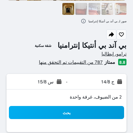
صور لـ بي آند بي أنتيكا إنترامنيا
بي آند بي أنتيكا إنترامنيا
شقة سكنية
تقييم فئة 0
ترامو، إيطاليا
ممتاز
787 من التقييمات تم التحقق منها
8.8
ج 14/8
-
س 15/8
2 من الضيوف، غرفة واحدة
بحث