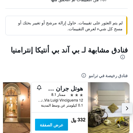
لم يتم العثور على تقييمات. حاول إزالة مرشح أو تغيير بحثك أو
مسح كل شيء لعرض التقييمات.
فنادق مشابهة لـ بي آند بي أنتيكا إنترامنيا
فنادق رخيصة في ترامو
هوتل جران ساسو
3 نجوم
ممتاز 8.1
Via Luigi Vinciguerra 12, ترامو, مقاطعة تيرامو, إيطاليا
0.1 كيلومتر عن وسط المدينة
332 ﷼
عرض الصفقة