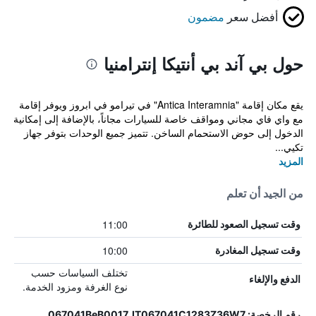
أفضل سعر
مضمون
حول بي آند بي أنتيكا إنترامنيا
يقع مكان إقامة "Antica Interamnia" في تيرامو في ابروز ويوفر إقامة
مع واي فاي مجاني ومواقف خاصة للسيارات مجاناً، بالإضافة إلى إمكانية
الدخول إلى حوض الاستحمام الساخن. تتميز جميع الوحدات بتوفر جهاز
تكيي...
المزيد
من الجيد أن تعلم
11:00
وقت تسجيل الصعود للطائرة
10:00
وقت تسجيل المغادرة
تختلف السياسات حسب
الدفع والإلغاء
نوع الغرفة ومزود الخدمة.
رقم الرخصة: 067041BeB0017, IT067041C1283Z36W7