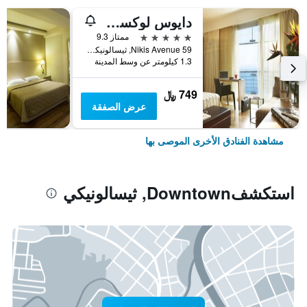
دايوس لوكسري ليفينغ
5 نجوم
ممتاز 9.3
Nikis Avenue 59, ثيسالونيكي, اليونان
1.3 كيلومتر عن وسط المدينة
749 ﷼
عرض الصفقة
مشاهدة الفنادق الأخرى الموصى بها
استكشفDowntown, ثيسالونيكي