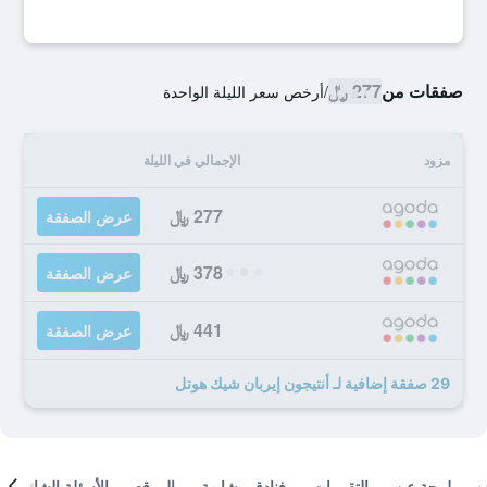
صفقات من
277 ﷼
/
أرخص سعر الليلة الواحدة
مزود
الإجمالي في الليلة
277 ﷼
عرض الصفقة
378 ﷼
عرض الصفقة
441 ﷼
عرض الصفقة
29 صفقة إضافية لـ أنتيجون إيربان شيك هوتل
لمحة عن
التقييمات
فنادق مشابهة
الموقع
الأسئلة الشائعة