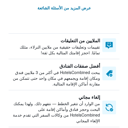
عرض المزيد من الأسئلة الشائعة
الملايين من التعليقات
تقييمات وتعليقات حقيقية من ملايين النزلاء، مثلك
تمامًا. احجز إقامتك المثالية بكل ثقة!
أفضل صفقات الفنادق
يبحث HotelsCombined في أكثر من 3 ملايين فندق
ومكان إقامة ويجمعهم في مكان واحد حتى تتمكن من
مقارنة أماكن الإقامة المثالية.
إلغاء مجاني
من الوارد أن تتغير الخطط — نتفهم ذلك. ولهذا يمكنك
البحث وحجز فنادق وأماكن إقامة على
HotelsCombined من وكالات السفر التي تقدم خدمة
الإلغاء المجاني