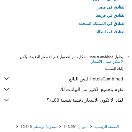
الفنادق في مصر
الفنادق في فرنسا
الفنادق في المملكة المتحدة
الفنادق في إيطاليا
الفنادق في تايلاند
*
يحاول HotelsCombined بشكل دائم الحصول على الأسعار الدقيقة، ولكن
لا يمكن ضمان الأسعار
.
إليك السبب:
HotelsCombined ليس البائع
نقوم بتجميع الكثير من البيانات لك
لماذا لا تكون الأسعار دقيقة بنسبة 100٪؟
الصفحة الرئيسية
اليونان
143,951
مقدونيا الوسطى
15,346