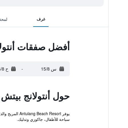
غرف
لمحة
أفضل صفقات أنتول
س 15/8
-
ح 16/8
حول أنتولانج بيتش
يوفر h Resort
سباحة للأطفال، جاكوزي وتدليك.