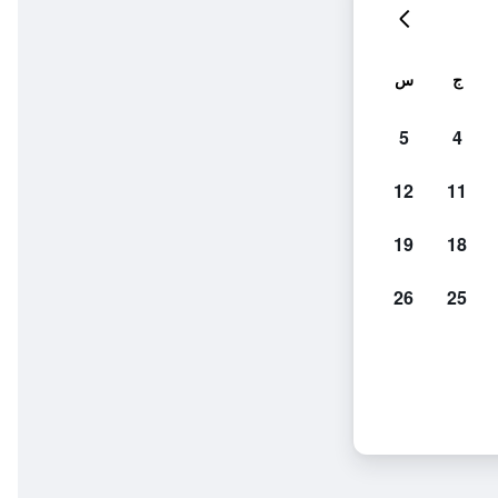
ج
س
5
4
12
11
19
18
26
25