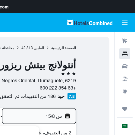
.com
رحلات طيران
الصفحة الرئيسية
الفلبين
42,813
محافظة ن
فنادق
أنتولانج بيتش ريزو
سيارات
3 نجوم
حزم العروض
Antulang, Negros Oriental, Dumaguete, 6219, سياتون, محافظة نيغروس
+63 354 222 600
استكشاف
جيد
186 من التقييمات تم التحقق منها
7.8
رحلات
س 15/8
-
العَرَبِيَّة
2 من الضيوف، غرفة واحدة