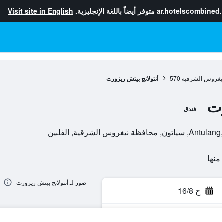
ar.hotelscombined
متوفر أيضاً باللغة الإنجليزية.
Visit site in English
يغروس الشرقية
570
أنتولانج بيتش ريزورت
رت
فندق
 الشرقية, الفلبين
صور لـ أنتولانج بيتش ريزورت
ح 16/8