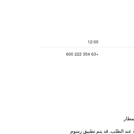
12:00
+63 354 222 600
مطار
ة عند الطلب. قد يتم تطبيق رسوم