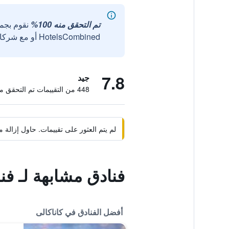
تم التحقق منه 100%
نقوم بجم
HotelsCombined أو مع شركائنا الخارجيين الموثوقين.
7.8
جيد
448 من التقييمات تم التحقق منها
لم يتم العثور على تقييمات. حاول إزال
فنادق مشابهة لـ فن
أفضل الفنادق في كاناكالى