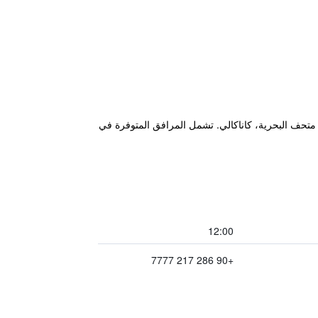
"Anzac Hotel" بتصنيف 3 نجوم ويقع في تْشاناكالي على بُعد 40 م من برج الساعة، كاناكالي و300 م من متحف البحرية، كاناكالي. تشمل المرافق المتوفرة في
12:00
+90 286 217 7777