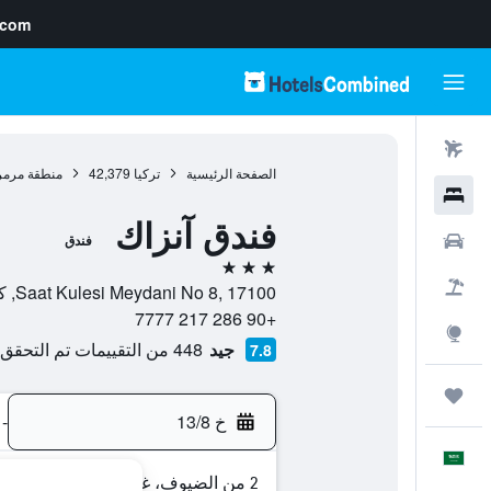
.com
رحلات طيران
الصفحة الرئيسية
تركيا
42,379
منطقة مرمر
فنادق
فندق آنزاك
سيارات
فندق
3 نجوم
حزم العروض
Saat Kulesi Meydani No 8, 17100, كاناكالى, محافظة شنق قلعة, تركيا
+90 286 217 7777
استكشاف
جيد
448 من التقييمات تم التحقق منها
7.8
رحلات
خ 13/8
-
العَرَبِيَّة
2 من الضيوف، غرفة واحدة