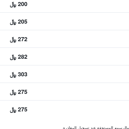
200 ﷼
205 ﷼
272 ﷼
282 ﷼
303 ﷼
275 ﷼
275 ﷼
والرسوم المستحقة عند تسجيل المغادرة.