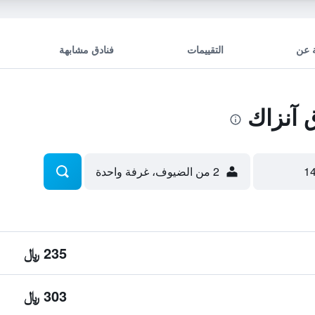
 عن
التقييمات
فنادق مشابهة
آنزاك
2 من الضيوف، غرفة واحدة
235 ﷼
303 ﷼