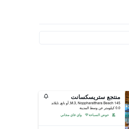
منتجع ستريسكسانت
145 M.3, Noppharatthara Beach, آو نانغ, تايلاند
0.0 كيلومتر عن وسط المدينة
حوض السباحة
واي فاي مجاني