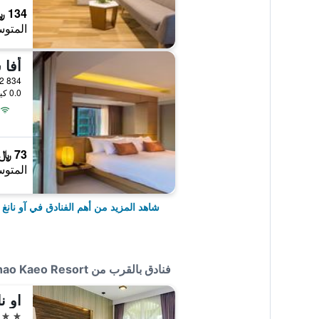
134 ﷼
المتوس
أفا
834 Moo 2, آو نانغ, تايلاند
0.0 كيلومتر عن وسط المدينة
73 ﷼
المتوس
شاهد المزيد من أهم الفنادق في آو نانغ
فنادق بالقرب من Ao Nang Khao Kaeo Resort
او ن
3 نجوم