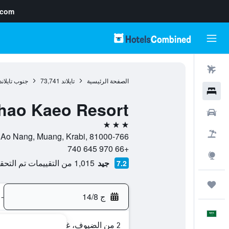
.com
رحلات طيران
الصفحة الرئيسية
تايلاند
73,741
جنوب تايلاند
فنادق
hao Kaeo Resort
سيارات
3 نجوم
حزم العروض
766-A, Soi Khao Kaeo 1, Moo 2, Tambon Ao Nang, Muang, Krabi, 81000, آو نانغ, محافظة كرابي, تايلاند
+66 970 645 740
استكشاف
جيد
1,015 من التقييمات تم التحقق منها
7.2
رحلات
ج 14/8
-
العَرَبِيَّة
2 من الضيوف، غرفة واحدة