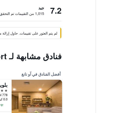
7.2
جيد
1,015 من التقييمات تم التحقق منها
لم يتم العثور على تقييمات. حاول إزال
فنادق مشابهة لـ Ao Nang Khao Kaeo Resort
أفضل الفنادق في آو نانغ
4 نجوم
778 Moo 2, Muang, Krabi, آو نانغ, تايلاند
0.0 كيلومتر عن وسط المدينة