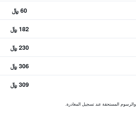
60 ﷼
182 ﷼
230 ﷼
306 ﷼
309 ﷼
والرسوم المستحقة عند تسجيل المغادرة.