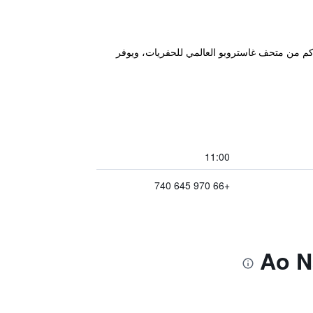
 مكان إقامة "Ao Nang Khao Kaeo Resort" في شاطيء آونانغ، ضمن 6.3 كم من ملعب الملاكمة او نانغ كرابي و6.5 كم من متحف غاستروبو العالمي للحفريات، ويوفر
11:00
+66 970 645 740