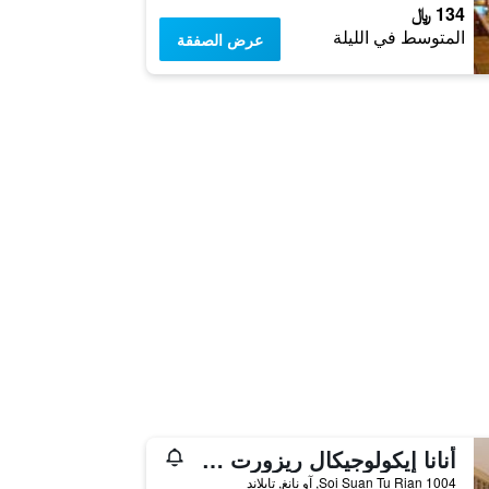
134 ﷼
المتوسط في الليلة
عرض الصفقة
أنانا إيكولوجيكال ريزورت كرابي
1004 Soi Suan Tu Rian, آو نانغ, تايلاند