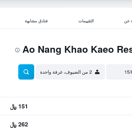
 عن
التقييمات
فنادق مشابهة
2 من الضيوف، غرفة واحدة
151 ﷼
262 ﷼