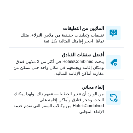
الملايين من التعليقات
تقييمات وتعليقات حقيقية من ملايين النزلاء، مثلك
تمامًا. احجز إقامتك المثالية بكل ثقة!
أفضل صفقات الفنادق
يبحث HotelsCombined في أكثر من 3 ملايين فندق
ومكان إقامة ويجمعهم في مكان واحد حتى تتمكن من
مقارنة أماكن الإقامة المثالية.
إلغاء مجاني
من الوارد أن تتغير الخطط — نتفهم ذلك. ولهذا يمكنك
البحث وحجز فنادق وأماكن إقامة على
HotelsCombined من وكالات السفر التي تقدم خدمة
الإلغاء المجاني