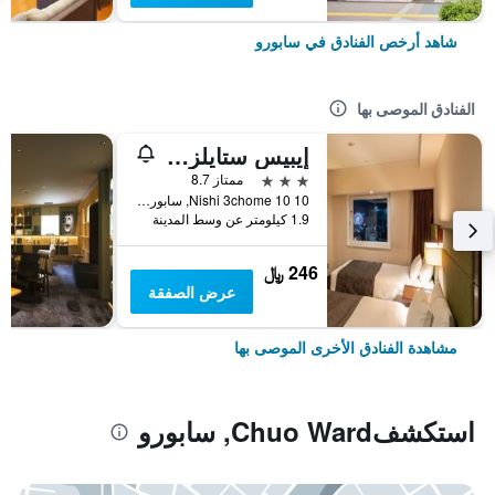
شاهد أرخص الفنادق في سابورو
الفنادق الموصى بها
إيبيس ستايلز سابورو
3 نجوم
ممتاز 8.7
Nishi 3chome 10 10, سابورو, اليابان
1.9 كيلومتر عن وسط المدينة
246 ﷼
عرض الصفقة
مشاهدة الفنادق الأخرى الموصى بها
استكشفChuo Ward, سابورو