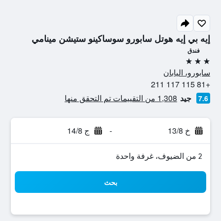
إيه بي إيه هوتل سابورو سوساكينو ستيشن مينامي
فندق
3 نجوم
سابورو، اليابان
+81 115 117 211
جيد
1,308 من التقييمات تم التحقق منها
7.6
خ 13/8
-
ج 14/8
2 من الضيوف، غرفة واحدة
بحث