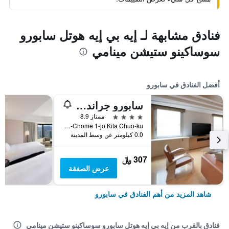
فنادق مشابهة لـ إيه بي إيه هوتل سابورو
سوساكينو ستيشن مينامي
أفضل الفنادق في سابورو
سابورو جراند هوتل
4 نجوم
ممتاز 8.9
Nishi 4-Chome 1-jo Kita Chuo-ku, سابورو, اليابان
0.0 كيلومتر عن وسط المدينة
307 ﷼
عرض الصفقة
شاهد المزيد من أهم الفنادق في سابورو
فنادق بالقرب من إيه بي إيه هوتل سابورو سوساكينو ستيشن مينامي