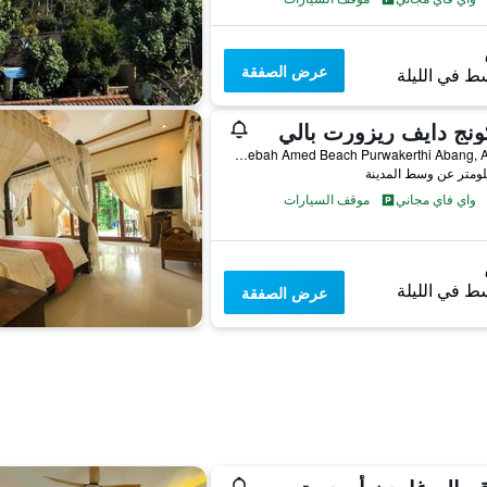
عرض الصفقة
ط في الليلة
نج دايف ريزورت بالي
Dusun Lebah Amed Beach Purwakerthi Abang, Abang, إندونيسيا
واي فاي مجاني
موقف السيارات
ط في الليلة
عرض الصفقة