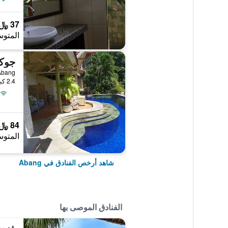
37 ﷼
المتوس
جوكو
2.4 كيلومتر عن وسط المدينة
84 ﷼
المتوس
شاهد أرخص الفنادق في Abang
الفنادق الموصى بها