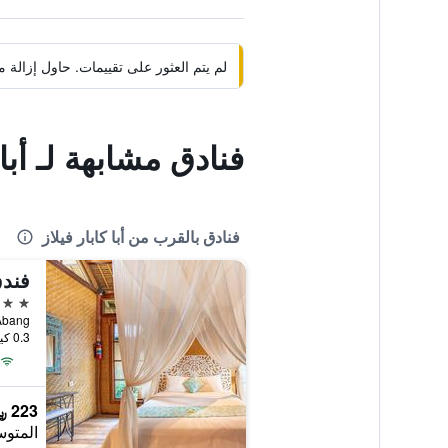
لم يتم العثور على تقييمات. حاول إزال
فنادق مشابهة لـ أبا 
فنادق بالقرب من أبا كابار فيلاز
فندق
3 نجوم
d, Abang
0.3 كيلومتر عن وسط المدينة
223 ﷼
المتوس