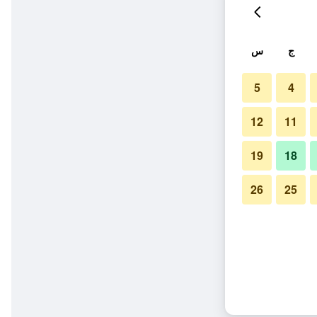
ج
س
5
4
12
11
19
18
26
25