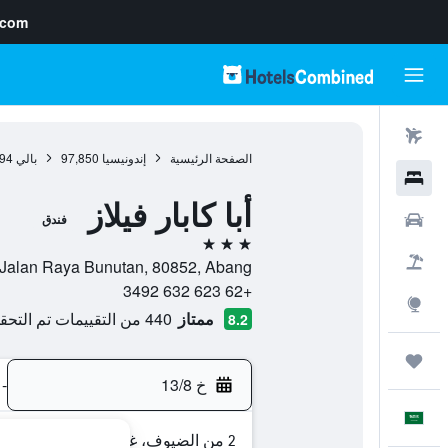
.com
رحلات طيران
الصفحة الرئيسية
إندونيسيا
97,850
بالي
94
فنادق
أبا كابار فيلاز
سيارات
فندق
3 نجوم
حزم العروض
Jalan Raya Bunutan, 80852, Abang, بالي, إندونيسيا
+62 623 632 3492
استكشاف
ممتاز
440 من التقييمات تم التحقق منها
8.2
رحلات
خ 13/8
-
العَرَبِيَّة
2 من الضيوف، غرفة واحدة