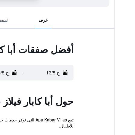
غرف
لمحة
أفضل صفقات أبا كاب
خ 13/8
-
ج 14/8
حول أبا كابار فيلاز
للأطفال.