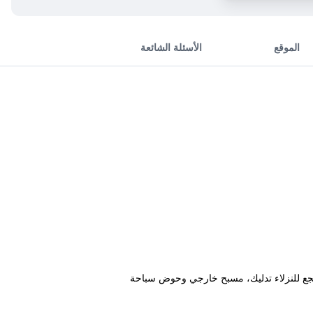
الموقع
الأسئلة الشائعة
Amed، وتوفر شاطئ خاص. كما يوفر هذا المنتجع للنزلاء تدليك، مسبح خارجي وحوض سباحة