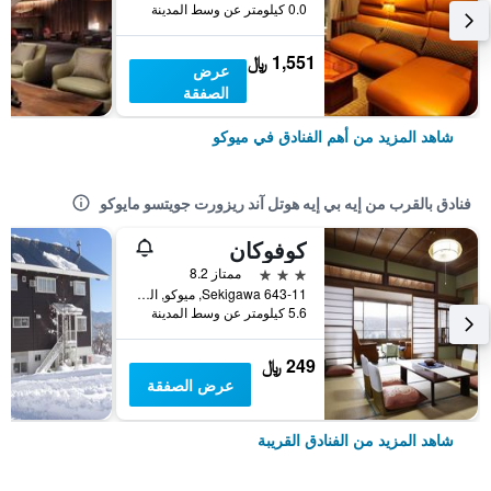
0.0 كيلومتر عن وسط المدينة
1,551 ﷼
عرض
الصفقة
شاهد المزيد من أهم الفنادق في ميوكو
فنادق بالقرب من إيه بي إيه هوتل آند ريزورت جويتسو مايوكو
كوفوكان
3 نجوم
ممتاز 8.2
Sekigawa 643-11, ميوكو, اليابان
5.6 كيلومتر عن وسط المدينة
249 ﷼
عرض الصفقة
شاهد المزيد من الفنادق القريبة