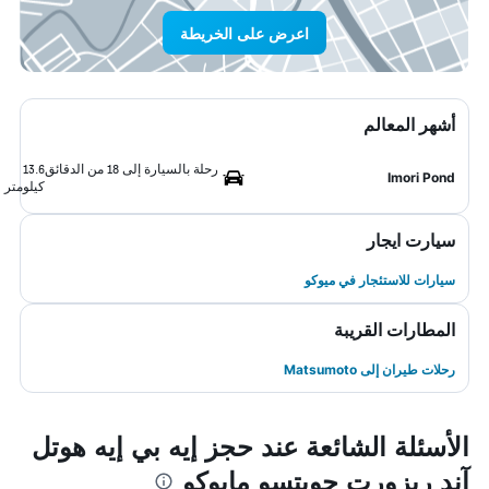
اعرض على الخريطة
أشهر المعالم
رحلة بالسيارة إلى 18 من الدقائق
13.6
Imori Pond
كيلومتر
سيارت ايجار
سيارات للاستئجار في ميوكو
المطارات القريبة
رحلات طيران إلى Matsumoto
الأسئلة الشائعة عند حجز إيه بي إيه هوتل
آند ريزورت جويتسو مايوكو