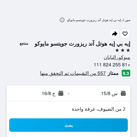
صور لـ إيه بي إيه هوتل آند ريزورت جويتسو مايوكو
إيه بي إيه هوتل آند ريزورت جويتسو مايوكو
منتجع
3 نجوم
ميوكو، اليابان
+81 255 824 111
ممتاز
557 من التقييمات تم التحقق منها
8.3
س 15/8
-
ح 16/8
2 من الضيوف، غرفة واحدة
بحث