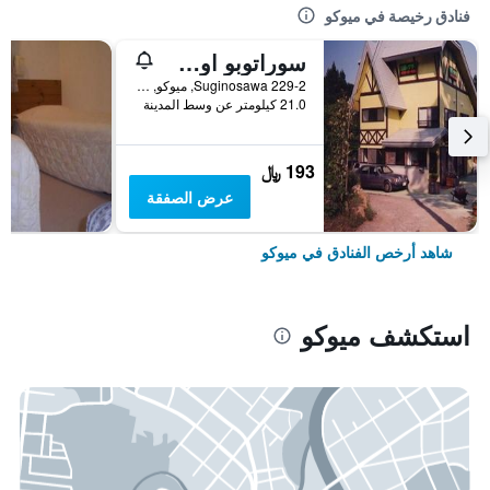
فنادق رخيصة في ميوكو
سوراتوبو اوساجي
229-2 Suginosawa, ميوكو, اليابان
21.0 كيلومتر عن وسط المدينة
193 ﷼
عرض الصفقة
شاهد أرخص الفنادق في ميوكو
استكشف ميوكو