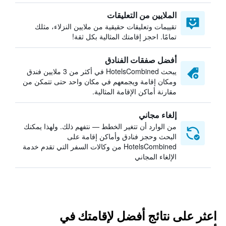
الملايين من التعليقات
تقييمات وتعليقات حقيقية من ملايين النزلاء، مثلك
تمامًا. احجز إقامتك المثالية بكل ثقة!
أفضل صفقات الفنادق
يبحث HotelsCombined في أكثر من 3 ملايين فندق
ومكان إقامة ويجمعهم في مكان واحد حتى تتمكن من
مقارنة أماكن الإقامة المثالية.
إلغاء مجاني
من الوارد أن تتغير الخطط — نتفهم ذلك. ولهذا يمكنك
البحث وحجز فنادق وأماكن إقامة على
HotelsCombined من وكالات السفر التي تقدم خدمة
الإلغاء المجاني
اعثر على نتائج أفضل لإقامتك في