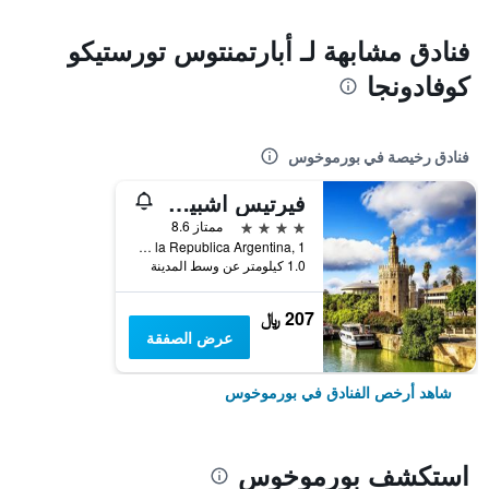
فنادق مشابهة لـ أبارتمنتوس تورستيكو
كوفادونجا
فنادق رخيصة في بورموخوس
فيرتيس اشبيلية الخارافيه
4 نجوم
ممتاز 8.6
Avenida de la Republica Argentina, 1, بورموخوس, منطقة أندلوسيا, أسبانيا
1.0 كيلومتر عن وسط المدينة
207 ﷼
عرض الصفقة
شاهد أرخص الفنادق في بورموخوس
استكشف بورموخوس